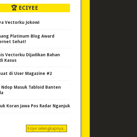
🏆 ECIYEE
ya Vectorku Jokowi
ang Platinum Blog Award
ernet Sehat!
nis Vectorku Dijadikan Bahan
di Kasus
uat di User Magazine #2
 Ndop Masuk Tabloid Banten
da
uk Koran Jawa Pos Radar Nganjuk
Eciye selengkapnya..