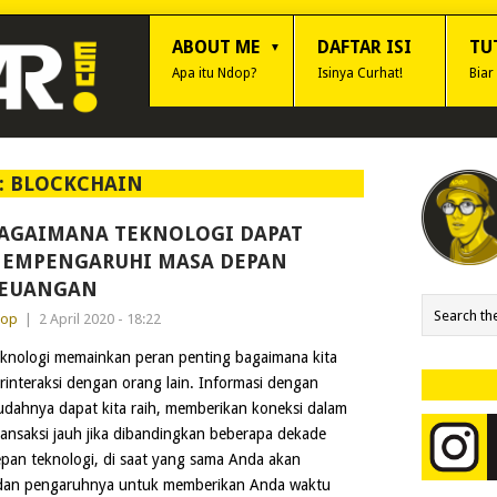
ABOUT ME
DAFTAR ISI
TU
Apa itu Ndop?
Isinya Curhat!
Biar
:
BLOCKCHAIN
AGAIMANA TEKNOLOGI DAPAT
EMPENGARUHI MASA DEPAN
EUANGAN
dop
|
2 April 2020 - 18:22
knologi memainkan peran penting bagaimana kita
rinteraksi dengan orang lain. Informasi dengan
dahnya dapat kita raih, memberikan koneksi dalam
ransaksi jauh jika dibandingkan beberapa dekade
epan teknologi, di saat yang sama Anda akan
 dan pengaruhnya untuk memberikan Anda waktu