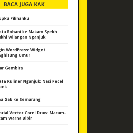
BACA JUGA KAK
upku Pilihanku
ata Rohani ke Makam Syekh
ukhi Wilangan Nganjuk
gin WordPress: Widget
ghitung Umur
ar Gembira
ata Kuliner Nganjuk: Nasi Pecel
bek
a Gak ke Semarang
orial Vector Corel Draw: Macam-
am Warna Bibir