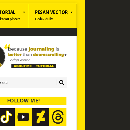
TORIAL
PESAN VECTOR
 kamu pinter!
Golek duik!
FOLLOW ME!