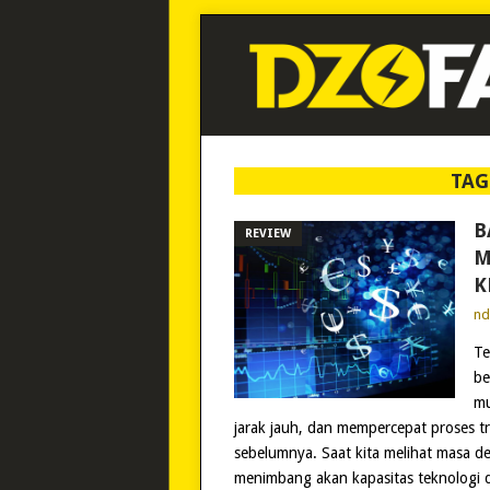
TAG
B
REVIEW
M
K
n
Te
be
mu
jarak jauh, dan mempercepat proses t
sebelumnya. Saat kita melihat masa d
menimbang akan kapasitas teknologi