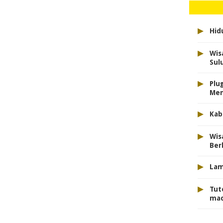
▸
Hid
▸
Wis
Sul
▸
Plu
Men
▸
Kab
▸
Wis
Ber
▸
Lam
▸
Tut
mac