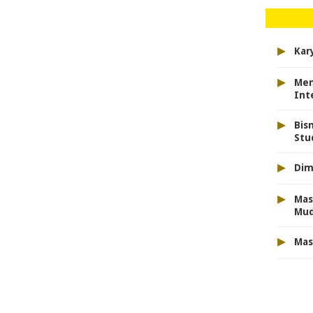
▸
Kar
▸
Men
Int
▸
Bis
Stu
▸
Dim
▸
Mas
Mu
▸
Mas