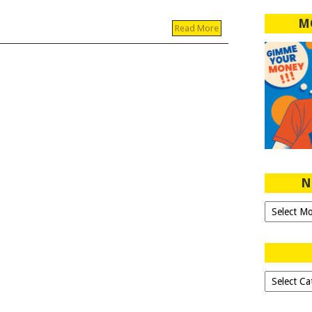
M
Read More
N
Ngeblog
Sejak
2007!
Dipilih-
dipilih..