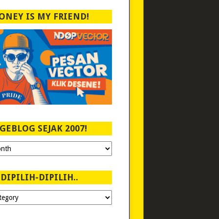
ONEY IS MY FRIEND!
GEBLOG SEJAK 2007!
DIPILIH-DIPILIH..