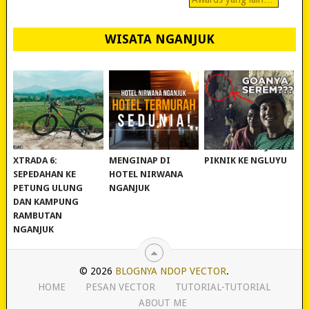
WISATA NGANJUK
REVIEW POLYGON
MURAH BANGET!
WISATA NGANJUK:
XTRADA 6:
MENGINAP DI
PIKNIK KE NGLUYU
SEPEDAHAN KE
HOTEL NIRWANA
PETUNG ULUNG
NGANJUK
DAN KAMPUNG
RAMBUTAN
NGANJUK
© 2026
BLOGNYA NDOP VECTOR
.
HOME
PESAN VECTOR
TUTORIAL-TUTORIAL
ABOUT ME