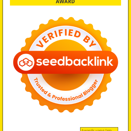
AWARD
Awards yang lain…