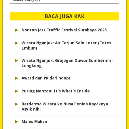
dipilih..
BACA JUGA KAK
▸
Nonton Jazz Traffic Festival Surabaya 2025
▸
Wisata Nganjuk: Air Terjun Selo Leter (Tetes
Embun)
▸
Wisata Nganjuk: Grojogan Duwur Sumbermiri
Lengkong
▸
Award dan PR dari ndop!
▸
Pusing Nonton: It’s What’s Inside
▸
Berdarma Wisata ke Nusa Penida Kayaknya
Asyik nih!
▸
Males Makan