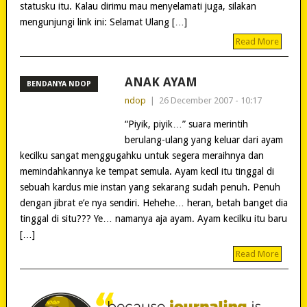
statusku itu. Kalau dirimu mau menyelamati juga, silakan
mengunjungi link ini: Selamat Ulang […]
Read More
ANAK AYAM
BENDANYA NDOP
ndop
|
26 December 2007 - 10:17
“Piyik, piyik…” suara merintih
berulang-ulang yang keluar dari ayam
kecilku sangat menggugahku untuk segera meraihnya dan
memindahkannya ke tempat semula. Ayam kecil itu tinggal di
sebuah kardus mie instan yang sekarang sudah penuh. Penuh
dengan jibrat e’e nya sendiri. Hehehe… heran, betah banget dia
tinggal di situ??? Ye… namanya aja ayam. Ayam kecilku itu baru
[…]
Read More