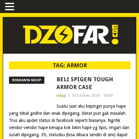
TAG:
ARMOR
BELI SPIGEN TOUGH
BENDANYA NDOP
ARMOR CASE
ndop
|
9 October 2014 - 18:00
Suatu saat aku kepingin punya hape
yang tebal gedhe dan enak dipegang. Berat pun gak masalah.
Trus aku apdet status di facebook seperti biasanya. Ngritik
vendor-vendor hape kenapa kok bikin hape yg tipis, ringan dan
susah dipegang. Eh, statusku (bisa dibaca sendiri di sini) dapat