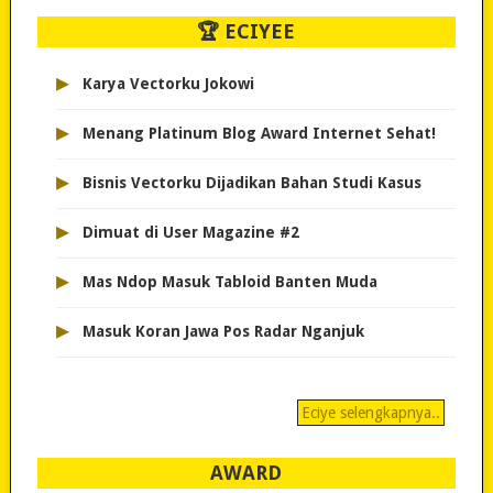
🏆 ECIYEE
▸
Karya Vectorku Jokowi
▸
Menang Platinum Blog Award Internet Sehat!
▸
Bisnis Vectorku Dijadikan Bahan Studi Kasus
▸
Dimuat di User Magazine #2
▸
Mas Ndop Masuk Tabloid Banten Muda
▸
Masuk Koran Jawa Pos Radar Nganjuk
Eciye selengkapnya..
AWARD