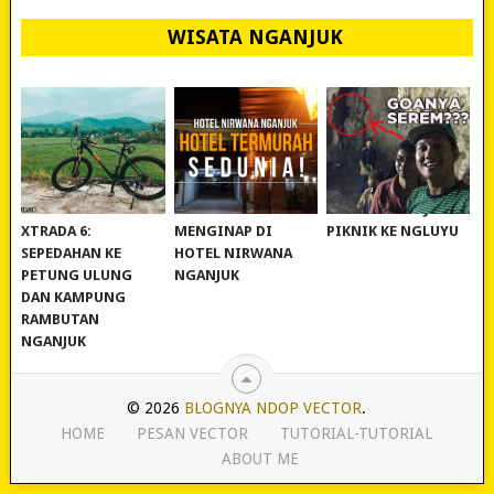
WISATA NGANJUK
REVIEW POLYGON
MURAH BANGET!
WISATA NGANJUK:
XTRADA 6:
MENGINAP DI
PIKNIK KE NGLUYU
SEPEDAHAN KE
HOTEL NIRWANA
PETUNG ULUNG
NGANJUK
DAN KAMPUNG
RAMBUTAN
NGANJUK
© 2026
BLOGNYA NDOP VECTOR
.
HOME
PESAN VECTOR
TUTORIAL-TUTORIAL
ABOUT ME