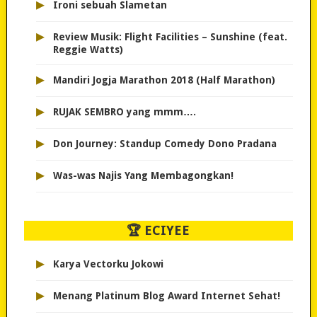
▸
Ironi sebuah Slametan
▸
Review Musik: Flight Facilities – Sunshine (feat.
Reggie Watts)
▸
Mandiri Jogja Marathon 2018 (Half Marathon)
▸
RUJAK SEMBRO yang mmm….
▸
Don Journey: Standup Comedy Dono Pradana
▸
Was-was Najis Yang Membagongkan!
🏆 ECIYEE
▸
Karya Vectorku Jokowi
▸
Menang Platinum Blog Award Internet Sehat!