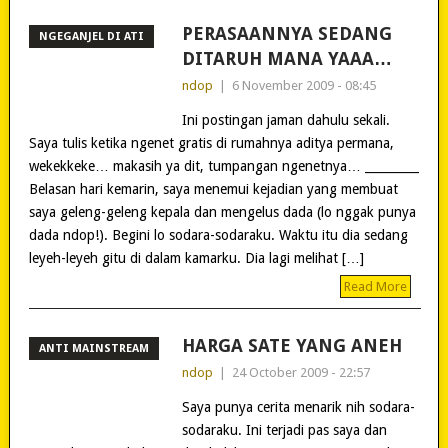
PERASAANNYA SEDANG
NGEGANJEL DI ATI
DITARUH MANA YAAA…
ndop
|
6 November 2009 - 08:45
Ini postingan jaman dahulu sekali.
Saya tulis ketika ngenet gratis di rumahnya aditya permana,
wekekkeke… makasih ya dit, tumpangan ngenetnya… _________
Belasan hari kemarin, saya menemui kejadian yang membuat
saya geleng-geleng kepala dan mengelus dada (lo nggak punya
dada ndop!). Begini lo sodara-sodaraku. Waktu itu dia sedang
leyeh-leyeh gitu di dalam kamarku. Dia lagi melihat […]
Read More
HARGA SATE YANG ANEH
ANTI MAINSTREAM
ndop
|
24 October 2009 - 22:57
Saya punya cerita menarik nih sodara-
sodaraku. Ini terjadi pas saya dan