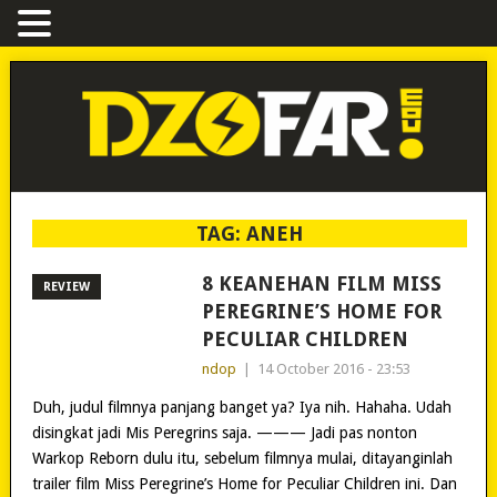
TAG:
ANEH
8 KEANEHAN FILM MISS
REVIEW
PEREGRINE’S HOME FOR
PECULIAR CHILDREN
ndop
|
14 October 2016 - 23:53
Duh, judul filmnya panjang banget ya? Iya nih. Hahaha. Udah
disingkat jadi Mis Peregrins saja. ——— Jadi pas nonton
Warkop Reborn dulu itu, sebelum filmnya mulai, ditayanginlah
trailer film Miss Peregrine’s Home for Peculiar Children ini. Dan