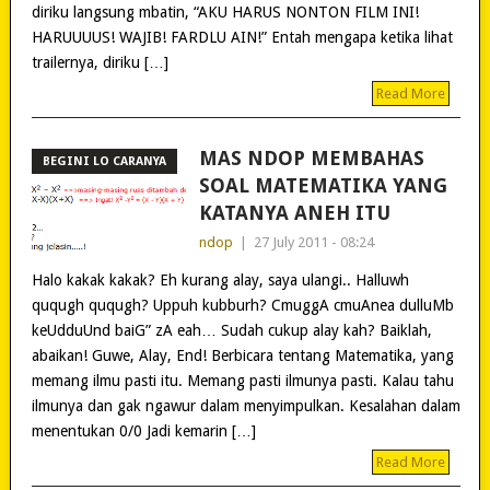
diriku langsung mbatin, “AKU HARUS NONTON FILM INI!
HARUUUUS! WAJIB! FARDLU AIN!” Entah mengapa ketika lihat
trailernya, diriku […]
Read More
MAS NDOP MEMBAHAS
BEGINI LO CARANYA
SOAL MATEMATIKA YANG
KATANYA ANEH ITU
ndop
|
27 July 2011 - 08:24
Halo kakak kakak? Eh kurang alay, saya ulangi.. Halluwh
ququgh ququgh? Uppuh kubburh? CmuggA cmuAnea dulluMb
keUdduUnd baiG” zA eah… Sudah cukup alay kah? Baiklah,
abaikan! Guwe, Alay, End! Berbicara tentang Matematika, yang
memang ilmu pasti itu. Memang pasti ilmunya pasti. Kalau tahu
ilmunya dan gak ngawur dalam menyimpulkan. Kesalahan dalam
menentukan 0/0 Jadi kemarin […]
Read More