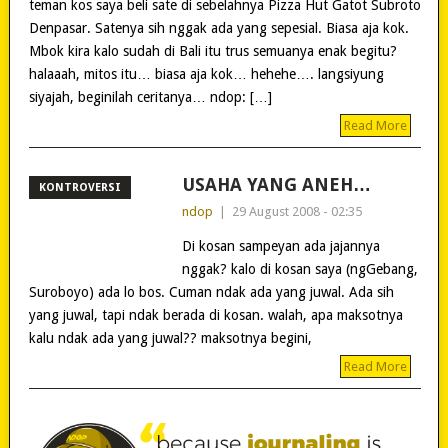
teman kos saya beli sate di sebelahnya Pizza Hut Gatot Subroto
Denpasar. Satenya sih nggak ada yang sepesial. Biasa aja kok.
Mbok kira kalo sudah di Bali itu trus semuanya enak begitu?
halaaah, mitos itu… biasa aja kok… hehehe…. langsiyung
siyajah, beginilah ceritanya… ndop: […]
Read More
USAHA YANG ANEH…
KONTROVERSI
ndop
|
29 August 2008 - 02:35
Di kosan sampeyan ada jajannya
nggak? kalo di kosan saya (ngGebang,
Suroboyo) ada lo bos. Cuman ndak ada yang juwal. Ada sih
yang juwal, tapi ndak berada di kosan. walah, apa maksotnya
kalu ndak ada yang juwal?? maksotnya begini,
Read More