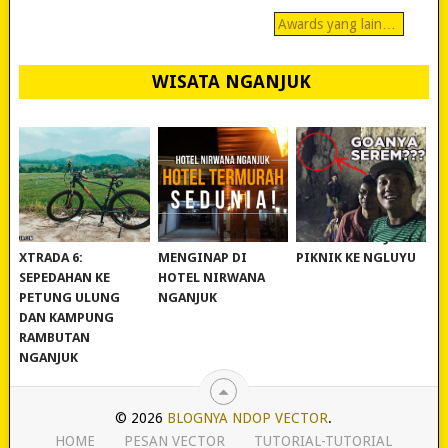
Awards yang lain…
WISATA NGANJUK
REVIEW POLYGON
MURAH BANGET!
WISATA NGANJUK:
XTRADA 6:
MENGINAP DI
PIKNIK KE NGLUYU
SEPEDAHAN KE
HOTEL NIRWANA
PETUNG ULUNG
NGANJUK
DAN KAMPUNG
RAMBUTAN
NGANJUK
© 2026
BLOGNYA NDOP VECTOR
.
HOME
PESAN VECTOR
TUTORIAL-TUTORIAL