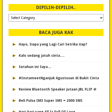
2007!
DIPILIH-DIPILIH..
Dipilih-
dipilih..
BACA JUGA KAK
▸
Hayo, Siapa yang Lagi Cari Setrika Uap?
▸
Kalo sedang jatuh cinta….
▸
Setahun ini Saya…
▸
#InstameetNganjuk Agustusan di Bukit Cinta
▸
Review Bluetooth Speaker jutaan JBL FLIP 4!
▸
Beli Pulsa IM3 Super SMS = 2000 SMS
▸
Hari-hari yang All Is Full Of Love