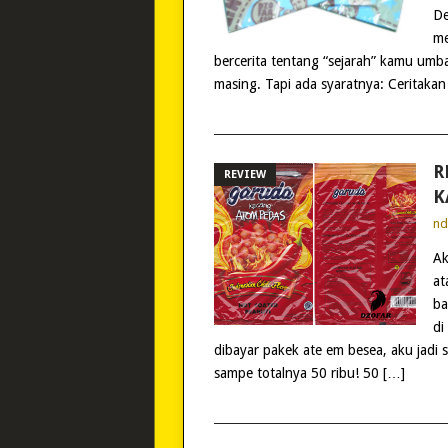
De
me
bercerita tentang “sejarah” kamu um
masing. Tapi ada syaratnya: Ceritakan
R
REVIEW
K
n
Ak
at
ba
di
dibayar pakek ate em besea, aku jadi 
sampe totalnya 50 ribu! 50 […]