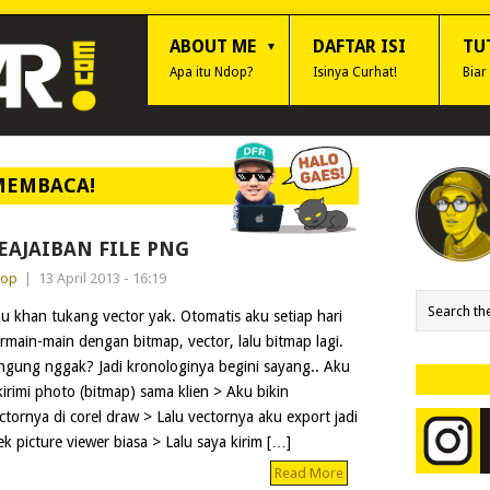
ABOUT ME
DAFTAR ISI
TU
Apa itu Ndop?
Isinya Curhat!
Biar
MEMBACA!
EAJAIBAN FILE PNG
dop
|
13 April 2013 - 16:19
u khan tukang vector yak. Otomatis aku setiap hari
rmain-main dengan bitmap, vector, lalu bitmap lagi.
ngung nggak? Jadi kronologinya begini sayang.. Aku
kirimi photo (bitmap) sama klien > Aku bikin
ctornya di corel draw > Lalu vectornya aku export jadi
ek picture viewer biasa > Lalu saya kirim […]
Read More