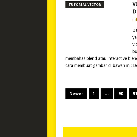
V
TUTORIAL VECTOR
D
n
Da
ya
vi
bu
membahas blend atau interactive blend
cara membuat gambar di bawah ini: Deg
POSTS
Newer
1
…
90
9
PAGINATION