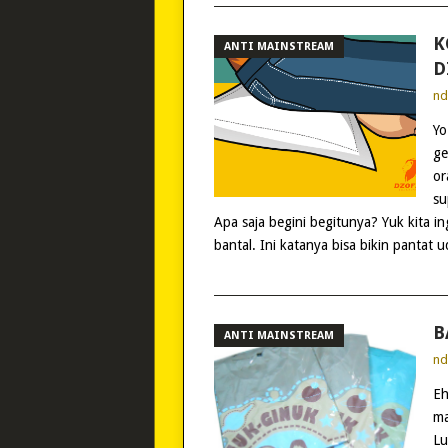
K
ANTI MAINSTREAM
D
n
Yo
ge
or
su
Apa saja begini begitunya? Yuk kita i
bantal. Ini katanya bisa bikin pantat 
B
ANTI MAINSTREAM
n
Eh
ma
Lu