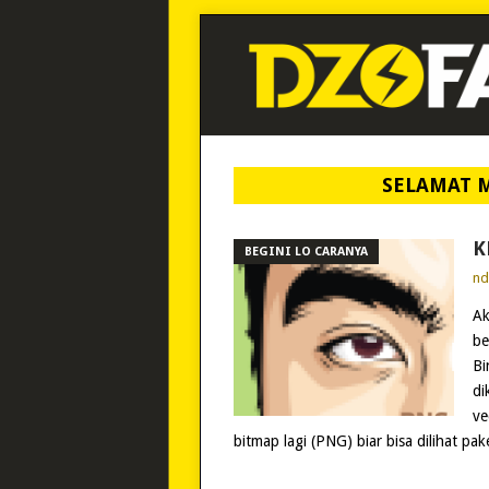
SELAMAT 
K
BEGINI LO CARANYA
n
Ak
be
Bi
di
ve
bitmap lagi (PNG) biar bisa dilihat pak