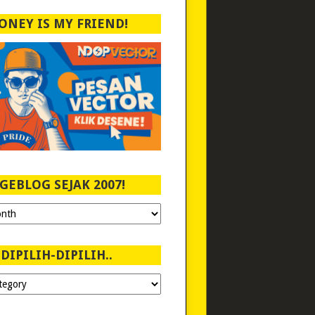
ONEY IS MY FRIEND!
GEBLOG SEJAK 2007!
DIPILIH-DIPILIH..