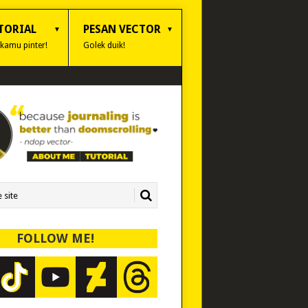
TORIAL
PESAN VECTOR
 kamu pinter!
Golek duik!
FOLLOW ME!