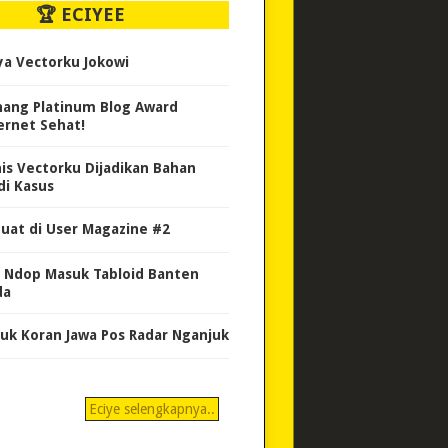
🏆 ECIYEE
ya Vectorku Jokowi
ang Platinum Blog Award
ernet Sehat!
nis Vectorku Dijadikan Bahan
di Kasus
uat di User Magazine #2
 Ndop Masuk Tabloid Banten
da
uk Koran Jawa Pos Radar Nganjuk
Eciye selengkapnya..