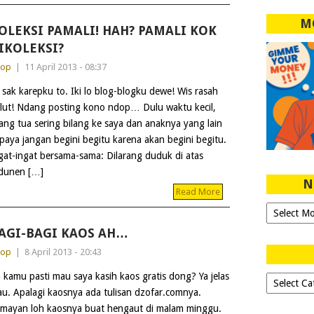
M
OLEKSI PAMALI! HAH? PAMALI KOK
IKOLEKSI?
dop
|
11 April 2013 - 08:37
 sak karepku to. Iki lo blog-blogku dewe! Wis rasah
lut! Ndang posting kono ndop… Dulu waktu kecil,
ang tua sering bilang ke saya dan anaknya yang lain
paya jangan begini begitu karena akan begini begitu.
ngat-ingat bersama-sama: Dilarang duduk di atas
udunen […]
N
Read More
Ngeblog
Sejak
AGI-BAGI KAOS AH…
2007!
dop
|
8 April 2013 - 20:43
 kamu pasti mau saya kasih kaos gratis dong? Ya jelas
Dipilih-
u. Apalagi kaosnya ada tulisan dzofar.comnya.
dipilih..
mayan loh kaosnya buat hengaut di malam minggu.