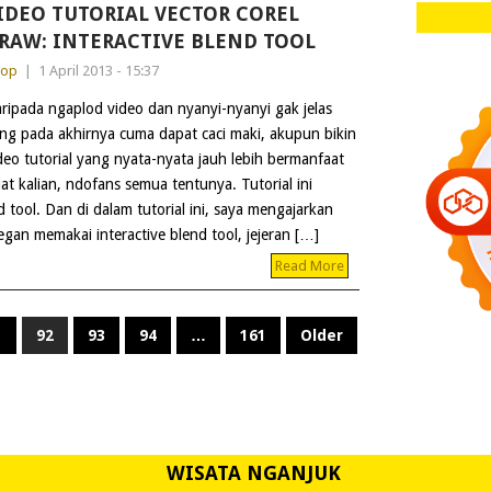
IDEO TUTORIAL VECTOR COREL
RAW: INTERACTIVE BLEND TOOL
dop
|
1 April 2013 - 15:37
ripada ngaplod video dan nyanyi-nyanyi gak jelas
ng pada akhirnya cuma dapat caci maki, akupun bikin
deo tutorial yang nyata-nyata jauh lebih bermanfaat
at kalian, ndofans semua tentunya. Tutorial ini
 tool. Dan di dalam tutorial ini, saya mengajarkan
an memakai interactive blend tool, jejeran […]
Read More
1
92
93
94
…
161
Older
WISATA NGANJUK