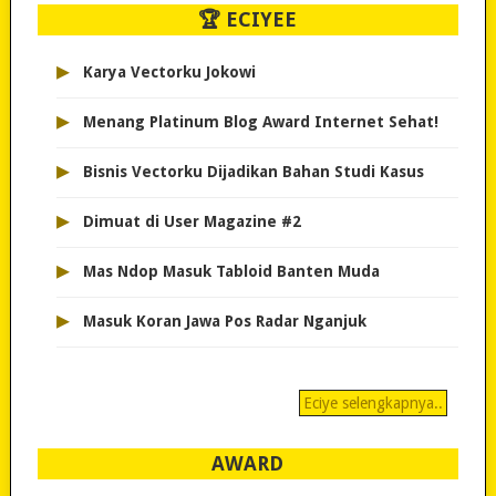
🏆 ECIYEE
▸
Karya Vectorku Jokowi
▸
Menang Platinum Blog Award Internet Sehat!
▸
Bisnis Vectorku Dijadikan Bahan Studi Kasus
▸
Dimuat di User Magazine #2
▸
Mas Ndop Masuk Tabloid Banten Muda
▸
Masuk Koran Jawa Pos Radar Nganjuk
Eciye selengkapnya..
AWARD