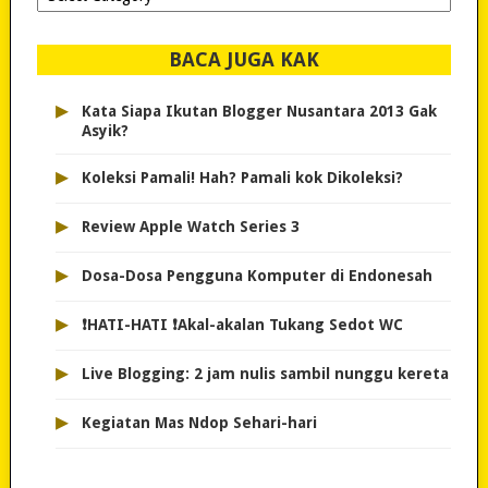
dipilih..
BACA JUGA KAK
▸
Kata Siapa Ikutan Blogger Nusantara 2013 Gak
Asyik?
▸
Koleksi Pamali! Hah? Pamali kok Dikoleksi?
▸
Review Apple Watch Series 3
▸
Dosa-Dosa Pengguna Komputer di Endonesah
▸
❗HATI-HATI ❗Akal-akalan Tukang Sedot WC
▸
Live Blogging: 2 jam nulis sambil nunggu kereta
▸
Kegiatan Mas Ndop Sehari-hari