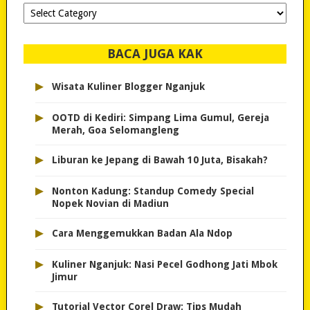
Dipilih-
dipilih..
BACA JUGA KAK
▸
Wisata Kuliner Blogger Nganjuk
▸
OOTD di Kediri: Simpang Lima Gumul, Gereja
Merah, Goa Selomangleng
▸
Liburan ke Jepang di Bawah 10 Juta, Bisakah?
▸
Nonton Kadung: Standup Comedy Special
Nopek Novian di Madiun
▸
Cara Menggemukkan Badan Ala Ndop
▸
Kuliner Nganjuk: Nasi Pecel Godhong Jati Mbok
Jimur
▸
Tutorial Vector Corel Draw: Tips Mudah