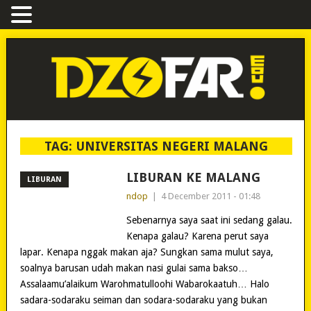
TAG:
UNIVERSITAS NEGERI MALANG
LIBURAN KE MALANG
LIBURAN
ndop
|
4 December 2011 - 01:48
Sebenarnya saya saat ini sedang galau.
Kenapa galau? Karena perut saya
lapar. Kenapa nggak makan aja? Sungkan sama mulut saya,
soalnya barusan udah makan nasi gulai sama bakso…
Assalaamu’alaikum Warohmatulloohi Wabarokaatuh… Halo
sadara-sodaraku seiman dan sodara-sodaraku yang bukan