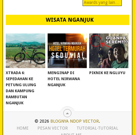
Awards yang lain…
WISATA NGANJUK
REVIEW POLYGON
MURAH BANGET!
WISATA NGANJUK:
XTRADA 6:
MENGINAP DI
PIKNIK KE NGLUYU
SEPEDAHAN KE
HOTEL NIRWANA
PETUNG ULUNG
NGANJUK
DAN KAMPUNG
RAMBUTAN
NGANJUK
© 2026
BLOGNYA NDOP VECTOR
.
HOME
PESAN VECTOR
TUTORIAL-TUTORIAL
ABOUT ME