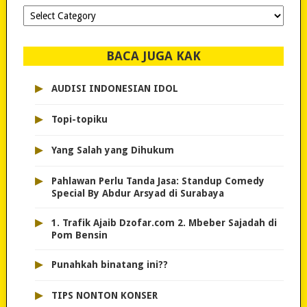
Dipilih-
dipilih..
BACA JUGA KAK
▸
AUDISI INDONESIAN IDOL
▸
Topi-topiku
▸
Yang Salah yang Dihukum
▸
Pahlawan Perlu Tanda Jasa: Standup Comedy
Special By Abdur Arsyad di Surabaya
▸
1. Trafik Ajaib Dzofar.com 2. Mbeber Sajadah di
Pom Bensin
▸
Punahkah binatang ini??
▸
TIPS NONTON KONSER