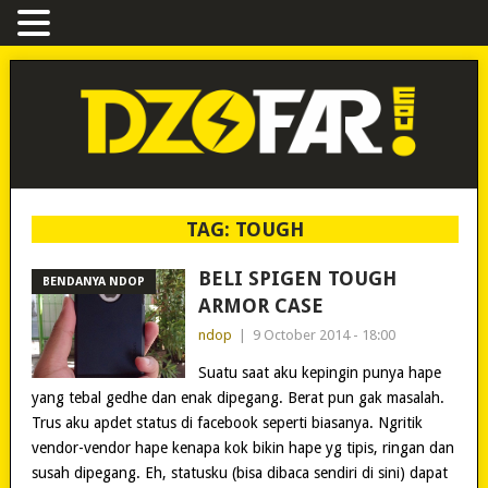
TAG:
TOUGH
BELI SPIGEN TOUGH
BENDANYA NDOP
ARMOR CASE
ndop
|
9 October 2014 - 18:00
Suatu saat aku kepingin punya hape
yang tebal gedhe dan enak dipegang. Berat pun gak masalah.
Trus aku apdet status di facebook seperti biasanya. Ngritik
vendor-vendor hape kenapa kok bikin hape yg tipis, ringan dan
susah dipegang. Eh, statusku (bisa dibaca sendiri di sini) dapat