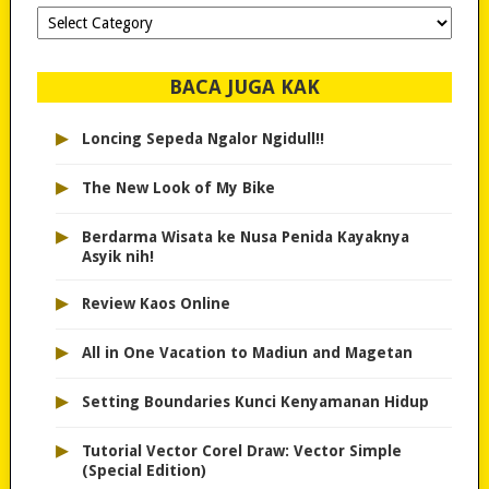
Dipilih-
dipilih..
BACA JUGA KAK
▸
Loncing Sepeda Ngalor Ngidull!!
▸
The New Look of My Bike
▸
Berdarma Wisata ke Nusa Penida Kayaknya
Asyik nih!
▸
Review Kaos Online
▸
All in One Vacation to Madiun and Magetan
▸
Setting Boundaries Kunci Kenyamanan Hidup
▸
Tutorial Vector Corel Draw: Vector Simple
(Special Edition)