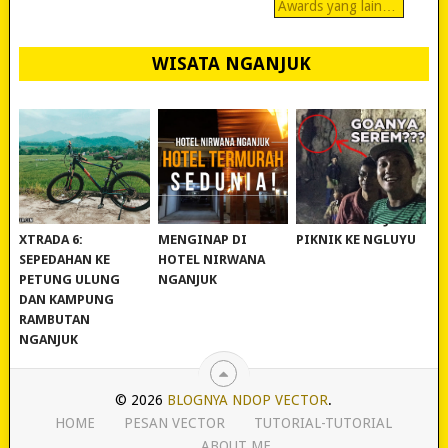
Awards yang lain…
WISATA NGANJUK
REVIEW POLYGON
MURAH BANGET!
WISATA NGANJUK:
XTRADA 6:
MENGINAP DI
PIKNIK KE NGLUYU
SEPEDAHAN KE
HOTEL NIRWANA
PETUNG ULUNG
NGANJUK
DAN KAMPUNG
RAMBUTAN
NGANJUK
© 2026
BLOGNYA NDOP VECTOR
.
HOME
PESAN VECTOR
TUTORIAL-TUTORIAL
ABOUT ME