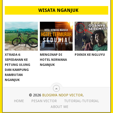
WISATA NGANJUK
REVIEW POLYGON
MURAH BANGET!
WISATA NGANJUK:
XTRADA 6:
MENGINAP DI
PIKNIK KE NGLUYU
SEPEDAHAN KE
HOTEL NIRWANA
PETUNG ULUNG
NGANJUK
DAN KAMPUNG
RAMBUTAN
NGANJUK
© 2026
BLOGNYA NDOP VECTOR
.
HOME
PESAN VECTOR
TUTORIAL-TUTORIAL
ABOUT ME