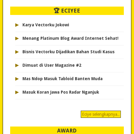
🏆 ECIYEE
▸
Karya Vectorku Jokowi
▸
Menang Platinum Blog Award Internet Sehat!
▸
Bisnis Vectorku Dijadikan Bahan Studi Kasus
▸
Dimuat di User Magazine #2
▸
Mas Ndop Masuk Tabloid Banten Muda
▸
Masuk Koran Jawa Pos Radar Nganjuk
Eciye selengkapnya..
AWARD