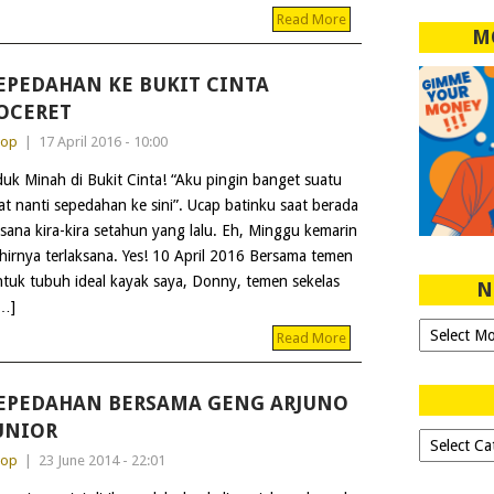
Read More
M
EPEDAHAN KE BUKIT CINTA
OCERET
dop
|
17 April 2016 - 10:00
uk Minah di Bukit Cinta! “Aku pingin banget suatu
at nanti sepedahan ke sini”. Ucap batinku saat berada
 sana kira-kira setahun yang lalu. Eh, Minggu kemarin
hirnya terlaksana. Yes! 10 April 2016 Bersama temen
ntuk tubuh ideal kayak saya, Donny, temen sekelas
N
[…]
Ngeblog
Read More
Sejak
2007!
EPEDAHAN BERSAMA GENG ARJUNO
UNIOR
Dipilih-
dipilih..
dop
|
23 June 2014 - 22:01