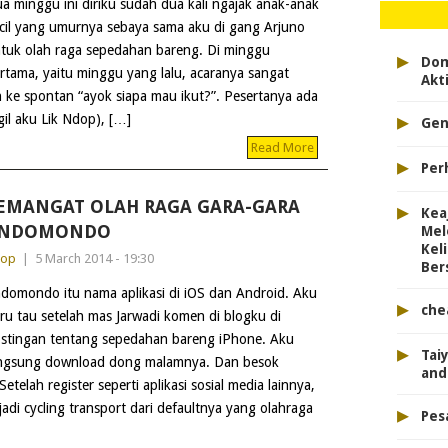
a minggu ini diriku sudah dua kali ngajak anak-anak
cil yang umurnya sebaya sama aku di gang Arjuno
tuk olah raga sepedahan bareng. Di minggu
▸
Dom
rtama, yaitu minggu yang lalu, acaranya sangat
Akt
h ke spontan “ayok siapa mau ikut?”. Pesertanya ada
▸
il aku Lik Ndop), […]
Gen
Read More
▸
Per
EMANGAT OLAH RAGA GARA-GARA
▸
Kea
NDOMONDO
Mel
Kel
dop
|
5 March 2014 - 19:30
Ber
domondo itu nama aplikasi di iOS dan Android. Aku
▸
che
ru tau setelah mas Jarwadi komen di blogku di
stingan tentang sepedahan bareng iPhone. Aku
▸
Tai
ngsung download dong malamnya. Dan besok
and
etelah register seperti aplikasi sosial media lainnya,
di cycling transport dari defaultnya yang olahraga
▸
Pes