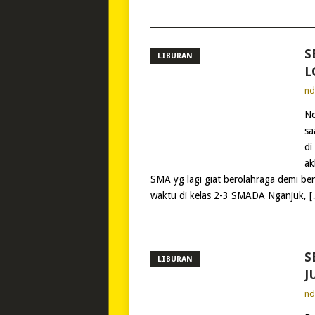
S
LIBURAN
L
n
Nd
sa
di
ak
SMA yg lagi giat berolahraga demi be
waktu di kelas 2-3 SMADA Nganjuk, 
S
LIBURAN
J
n