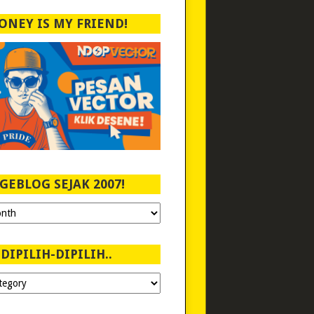
ONEY IS MY FRIEND!
GEBLOG SEJAK 2007!
DIPILIH-DIPILIH..