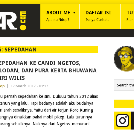
ABOUT ME
DAFTAR ISI
TU
Apa itu Ndop?
Isinya Curhat!
Biar
G:
SEPEDAHAN
EPEDAHAN KE CANDI NGETOS,
LODAN, DAN PURA KERTA BHUWANA
IRI WILIS
dop
|
17 March 2017 - 01:12
u pernah sepedahan ke sini. Duluuu tahun 2012 alias
tahun yang lalu. Tapi bedanya adalah aku budalnya
ri arah sebaliknya. Yaitu dari air terjun Roro Kuning
ngnya dinaikkan pakai mobil pikep. Lalu turunnya
arang sebaliknya. Naiknya dari Ngetos, menuruni