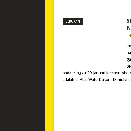
S
LIBURAN
N
n
Ja
ba
ga
bi
pada minggu 29 Januari kemarin bisa off
adalah di Alas Watu Dakon. Di mulai d