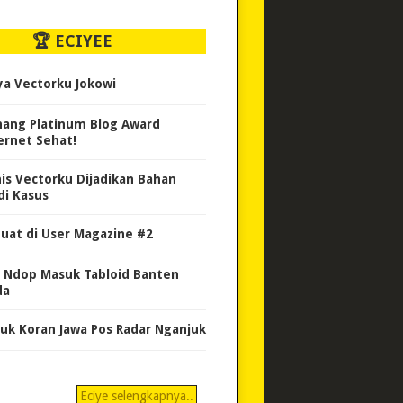
🏆 ECIYEE
ya Vectorku Jokowi
ang Platinum Blog Award
ernet Sehat!
nis Vectorku Dijadikan Bahan
di Kasus
uat di User Magazine #2
 Ndop Masuk Tabloid Banten
da
uk Koran Jawa Pos Radar Nganjuk
Eciye selengkapnya..