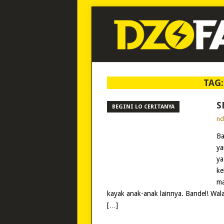
TAG
S
BEGINI LO CERITANYA
n
Ba
ya
ya
ke
ma
kayak anak-anak lainnya. Bandel! Wala
[…]