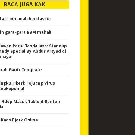
BACA JUGA KAK
far.com adalah nafasku!
ih gara-gara BBM mahal!
lawan Perlu Tanda Jasa: Standup
edy Special By Abdur Arsyad di
abaya
arah Ganti Template
ingku Fikeri: Pejuang Virus
leukopenia!
 Ndop Masuk Tabloid Banten
da
i Kaos Bjork Online