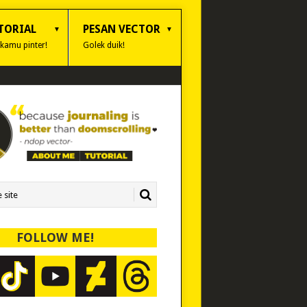
TORIAL
PESAN VECTOR
 kamu pinter!
Golek duik!
FOLLOW ME!