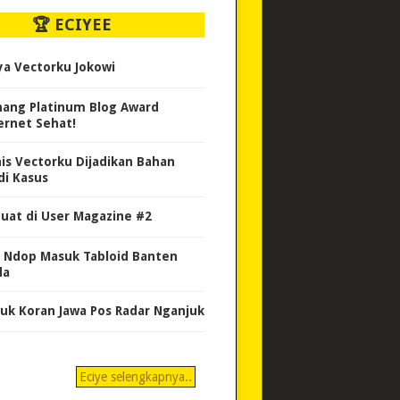
🏆 ECIYEE
ya Vectorku Jokowi
ang Platinum Blog Award
ernet Sehat!
nis Vectorku Dijadikan Bahan
di Kasus
uat di User Magazine #2
 Ndop Masuk Tabloid Banten
da
uk Koran Jawa Pos Radar Nganjuk
Eciye selengkapnya..