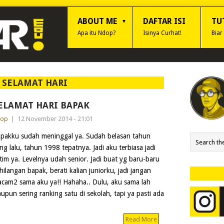
ABOUT ME
DAFTAR ISI
TU
Apa itu Ndop?
Isinya Curhat!
Biar
:
SELAMAT HARI
ELAMAT HARI BAPAK
dop
|
12 November 2014 - 21:01
pakku sudah meninggal ya. Sudah belasan tahun
ng lalu, tahun 1998 tepatnya. Jadi aku terbiasa jadi
tim ya. Levelnya udah senior. Jadi buat yg baru-baru
hilangan bapak, berati kalian juniorku, jadi jangan
cam2 sama aku ya!! Hahaha.. Dulu, aku sama lah
upun sering ranking satu di sekolah, tapi ya pasti ada
Read More