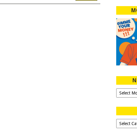
M
N
Ngeblog
Sejak
2007!
Dipilih-
dipilih..