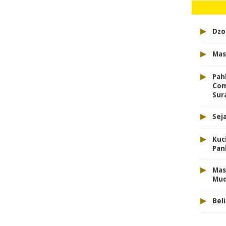
▸
Dzo
▸
Mas
▸
Pah
Com
Sur
▸
Sej
▸
Kuc
Pan
▸
Mas
Mu
▸
Bel