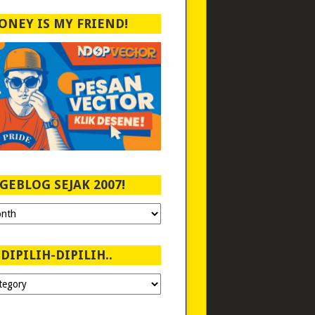
ONEY IS MY FRIEND!
GEBLOG SEJAK 2007!
DIPILIH-DIPILIH..