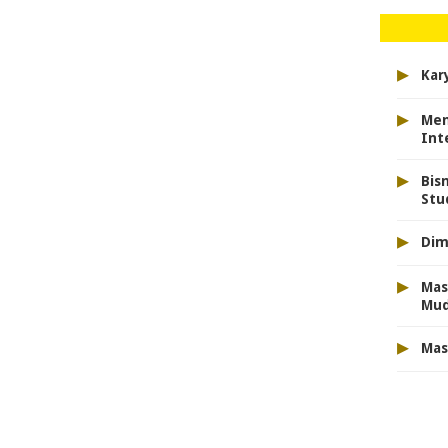
▸
Kar
▸
Men
Int
▸
Bis
Stu
▸
Dim
▸
Mas
Mu
▸
Mas