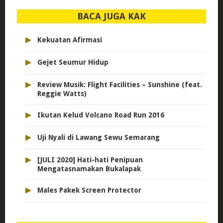
BACA JUGA KAK
▸
Kekuatan Afirmasi
▸
Gejet Seumur Hidup
▸
Review Musik: Flight Facilities – Sunshine (feat.
Reggie Watts)
▸
Ikutan Kelud Volcano Road Run 2016
▸
Uji Nyali di Lawang Sewu Semarang
▸
[JULI 2020] Hati-hati Penipuan
Mengatasnamakan Bukalapak
▸
Males Pakek Screen Protector