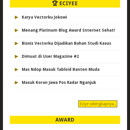
🏆 ECIYEE
▸
Karya Vectorku Jokowi
▸
Menang Platinum Blog Award Internet Sehat!
▸
Bisnis Vectorku Dijadikan Bahan Studi Kasus
▸
Dimuat di User Magazine #2
▸
Mas Ndop Masuk Tabloid Banten Muda
▸
Masuk Koran Jawa Pos Radar Nganjuk
Eciye selengkapnya..
AWARD