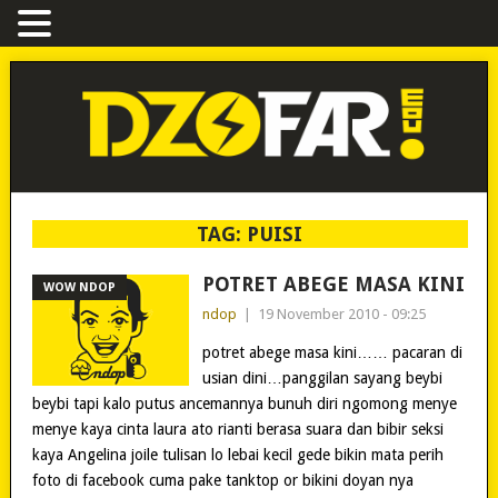
TAG:
PUISI
POTRET ABEGE MASA KINI
WOW NDOP
ndop
|
19 November 2010 - 09:25
potret abege masa kini…… pacaran di
usian dini…panggilan sayang beybi
beybi tapi kalo putus ancemannya bunuh diri ngomong menye
menye kaya cinta laura ato rianti berasa suara dan bibir seksi
kaya Angelina joile tulisan lo lebai kecil gede bikin mata perih
foto di facebook cuma pake tanktop or bikini doyan nya