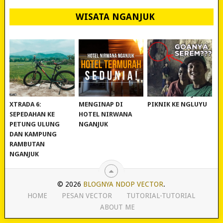
WISATA NGANJUK
REVIEW POLYGON
MURAH BANGET!
WISATA NGANJUK:
XTRADA 6:
MENGINAP DI
PIKNIK KE NGLUYU
SEPEDAHAN KE
HOTEL NIRWANA
PETUNG ULUNG
NGANJUK
DAN KAMPUNG
RAMBUTAN
NGANJUK
© 2026
BLOGNYA NDOP VECTOR
.
HOME
PESAN VECTOR
TUTORIAL-TUTORIAL
ABOUT ME