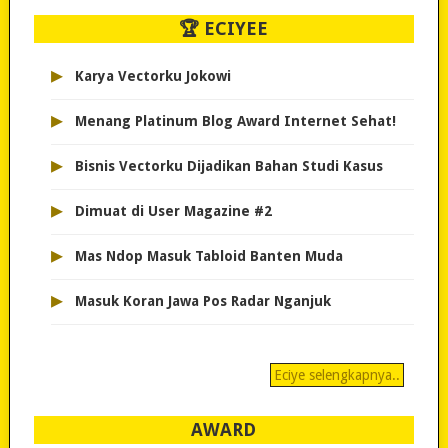
🏆 ECIYEE
▸
Karya Vectorku Jokowi
▸
Menang Platinum Blog Award Internet Sehat!
▸
Bisnis Vectorku Dijadikan Bahan Studi Kasus
▸
Dimuat di User Magazine #2
▸
Mas Ndop Masuk Tabloid Banten Muda
▸
Masuk Koran Jawa Pos Radar Nganjuk
Eciye selengkapnya..
AWARD