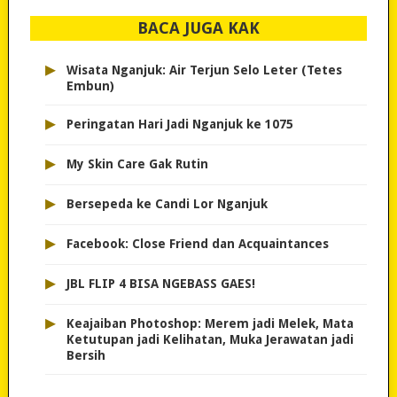
BACA JUGA KAK
▸
Wisata Nganjuk: Air Terjun Selo Leter (Tetes
Embun)
▸
Peringatan Hari Jadi Nganjuk ke 1075
▸
My Skin Care Gak Rutin
▸
Bersepeda ke Candi Lor Nganjuk
▸
Facebook: Close Friend dan Acquaintances
▸
JBL FLIP 4 BISA NGEBASS GAES!
▸
Keajaiban Photoshop: Merem jadi Melek, Mata
Ketutupan jadi Kelihatan, Muka Jerawatan jadi
Bersih