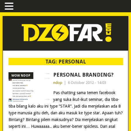
TAG:
PERSONAL
PERSONAL BRANDING?
WOW NDOP
ndop
|
6 October 2012 - 14:03
Pas chatting sama temen facebook
yang suka ikut-ikut seminar, dia tiba-
tiba bilang kalo aku ini type “STAR”. Jadi dia menjelaskan ada 8
type manusia gitu deh, dan aku masuk ke type star. Apaan tuh?
Bintang? Bintang pilem maksudnya? Dia menjelaskan singkat
seperti ini… Huwaaaaa.. aku bener-bener spiicless. Dan asal