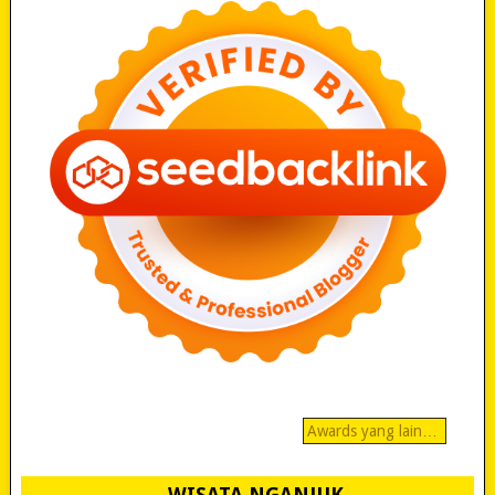
Awards yang lain…
WISATA NGANJUK