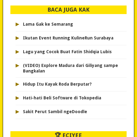
BACA JUGA KAK
▸
Lama Gak ke Semarang
▸
Ikutan Event Running KulineRun Surabaya
▸
Lagu yang Cocok Buat Fatin Shidqia Lubis
▸
(VIDEO) Explore Madura dari Giliyang sampe
Bangkalan
▸
Hidup Itu Kayak Roda Berputar?
▸
Hati-hati Beli Software di Tokopedia
▸
Sakit Perut Sambil ngeDoodle
🏆 ECIYEE