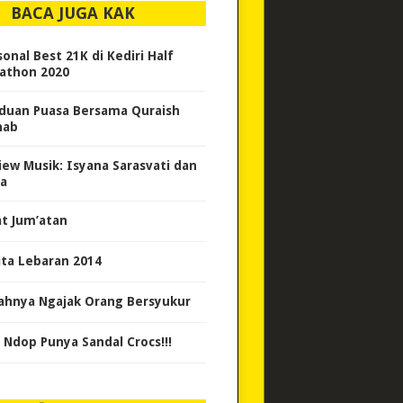
BACA JUGA KAK
sonal Best 21K di Kediri Half
athon 2020
duan Puasa Bersama Quraish
hab
iew Musik: Isyana Sarasvati dan
sa
at Jum’atan
ita Lebaran 2014
ahnya Ngajak Orang Bersyukur
 Ndop Punya Sandal Crocs!!!