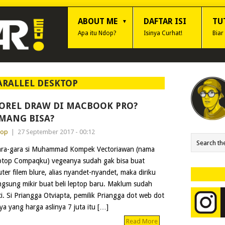
ABOUT ME
DAFTAR ISI
TU
Apa itu Ndop?
Isinya Curhat!
Biar
ARALLEL DESKTOP
OREL DRAW DI MACBOOK PRO?
MANG BISA?
dop
|
27 September 2017 - 00:12
ra-gara si Muhammad Kompek Vectoriawan (nama
ptop Compaqku) vegeanya sudah gak bisa buat
ter filem blure, alias nyandet-nyandet, maka diriku
ngsung mikir buat beli leptop baru. Maklum sudah
. Si Priangga Otviapta, pemilik Priangga dot web dot
ya yang harga aslinya 7 juta itu […]
Read More