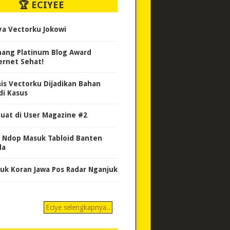
🏆 ECIYEE
ya Vectorku Jokowi
ang Platinum Blog Award
ernet Sehat!
nis Vectorku Dijadikan Bahan
di Kasus
uat di User Magazine #2
 Ndop Masuk Tabloid Banten
da
uk Koran Jawa Pos Radar Nganjuk
Eciye selengkapnya..