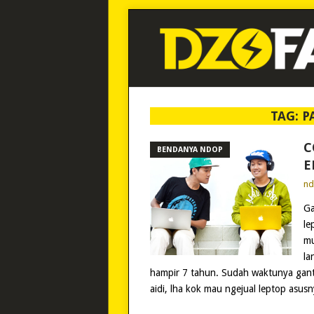
TAG:
P
C
BENDANYA NDOP
E
n
Ga
le
mu
la
hampir 7 tahun. Sudah waktunya ganti
aidi, lha kok mau ngejual leptop asusn