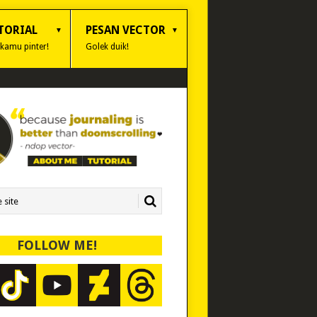
TORIAL
PESAN VECTOR
 kamu pinter!
Golek duik!
FOLLOW ME!