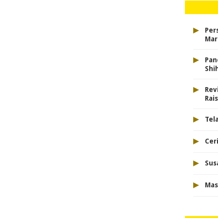
▸
Per
Mar
▸
Pan
Shi
▸
Rev
Rai
▸
Tel
▸
Cer
▸
Sus
▸
Mas