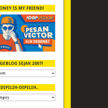
ONEY IS MY FRIEND!
GEBLOG SEJAK 2007!
DIPILIH-DIPILIH..