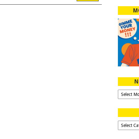
M
N
Ngeblog
Sejak
2007!
Dipilih-
dipilih..