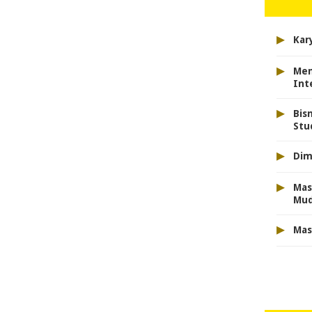
▸
Kar
▸
Men
Int
▸
Bis
Stu
▸
Dim
▸
Mas
Mu
▸
Mas