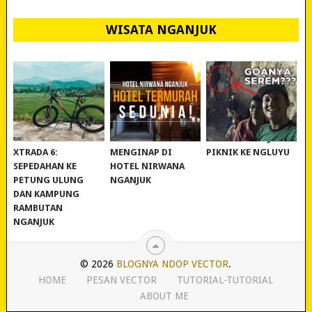
WISATA NGANJUK
REVIEW POLYGON
MURAH BANGET!
WISATA NGANJUK:
XTRADA 6:
MENGINAP DI
PIKNIK KE NGLUYU
SEPEDAHAN KE
HOTEL NIRWANA
PETUNG ULUNG
NGANJUK
DAN KAMPUNG
RAMBUTAN
NGANJUK
© 2026
BLOGNYA NDOP VECTOR
.
HOME
PESAN VECTOR
TUTORIAL-TUTORIAL
ABOUT ME