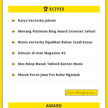
🏆 ECIYEE
▸
Karya Vectorku Jokowi
▸
Menang Platinum Blog Award Internet Sehat!
▸
Bisnis Vectorku Dijadikan Bahan Studi Kasus
▸
Dimuat di User Magazine #2
▸
Mas Ndop Masuk Tabloid Banten Muda
▸
Masuk Koran Jawa Pos Radar Nganjuk
Eciye selengkapnya..
AWARD