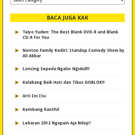
dipilih..
BACA JUGA KAK
▸
Taiyo Yuden: The Best Blank DVD-R and Blank
CD-R For You
▸
Nonton Family Kediri: Standup Comedy Show by
Ali Akbar
▸
Loncing Sepeda Ngalor Ngidull!!
▸
Kelabang Baik Hati dan Tikus GOBLOK!!
▸
Arti Ini Itu
▸
Kembang Kanthil
▸
Lebaran 2012 Ngapain Aja Ndop?