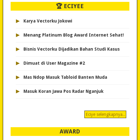
🏆 ECIYEE
▸
Karya Vectorku Jokowi
▸
Menang Platinum Blog Award Internet Sehat!
▸
Bisnis Vectorku Dijadikan Bahan Studi Kasus
▸
Dimuat di User Magazine #2
▸
Mas Ndop Masuk Tabloid Banten Muda
▸
Masuk Koran Jawa Pos Radar Nganjuk
Eciye selengkapnya..
AWARD