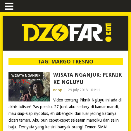
TAG:
MARGO TRESNO
WISATA NGANJUK: PIKNIK
WISATA NGANJUK
KE NGLUYU
ndop
|
29 July 2018 - 01:11
Video tentang Piknik Ngluyu ini ada di
akhir tulisan! Pas pemilu, 27 Juni, aku sedang di kamar mandi,
mau siap-siap nyoblos, eh dibengoki dari luar jeding katanya
dicari temen. Aku pun cepet-cepet selesaiin mandiku dan salin
baju. Ternyata yang ke sini banyak orang! Temen SMA!