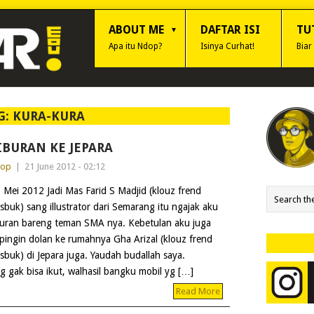
ABOUT ME
DAFTAR ISI
TU
Apa itu Ndop?
Isinya Curhat!
Biar
G:
KURA-KURA
IBURAN KE JEPARA
dop
|
21 June 2012 - 02:12
 Mei 2012 Jadi Mas Farid S Madjid (klouz frend
isbuk) sang illustrator dari Semarang itu ngajak aku
buran bareng teman SMA nya. Kebetulan aku juga
pingin dolan ke rumahnya Gha Arizal (klouz frend
isbuk) di Jepara juga. Yaudah budallah saya.
gak bisa ikut, walhasil bangku mobil yg […]
Read More