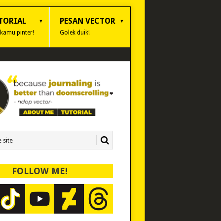
TORIAL
PESAN VECTOR
 kamu pinter!
Golek duik!
FOLLOW ME!