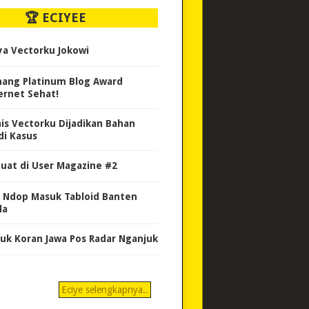
🏆 ECIYEE
ya Vectorku Jokowi
ang Platinum Blog Award
ernet Sehat!
nis Vectorku Dijadikan Bahan
di Kasus
uat di User Magazine #2
 Ndop Masuk Tabloid Banten
da
uk Koran Jawa Pos Radar Nganjuk
Eciye selengkapnya..