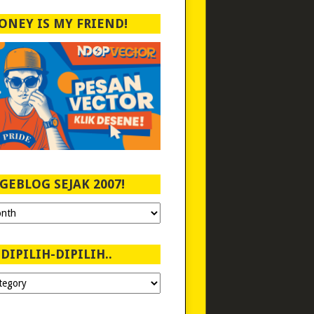
ONEY IS MY FRIEND!
GEBLOG SEJAK 2007!
DIPILIH-DIPILIH..