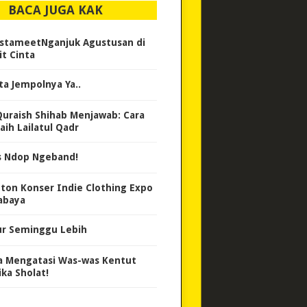
BACA JUGA KAK
stameetNganjuk Agustusan di
it Cinta
ta Jempolnya Ya..
Quraish Shihab Menjawab: Cara
aih Lailatul Qadr
 Ndop Ngeband!
ton Konser Indie Clothing Expo
abaya
ur Seminggu Lebih
a Mengatasi Was-was Kentut
ika Sholat!