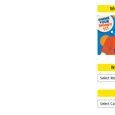
M
N
Ngeblog
Sejak
2007!
Dipilih-
dipilih..