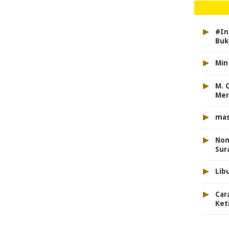
▸
#In
Buk
▸
Min
▸
M. 
Mer
▸
mas
▸
Non
Sur
▸
Lib
▸
Car
Ket