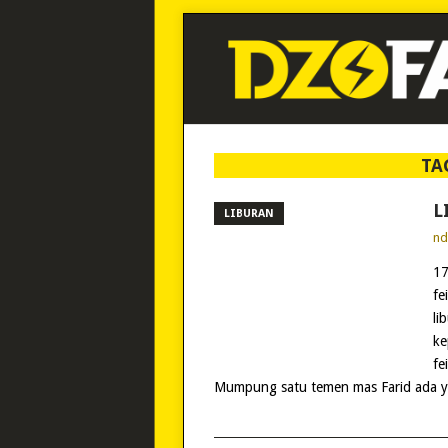
TA
L
LIBURAN
n
17
fe
li
ke
fe
Mumpung satu temen mas Farid ada yg 