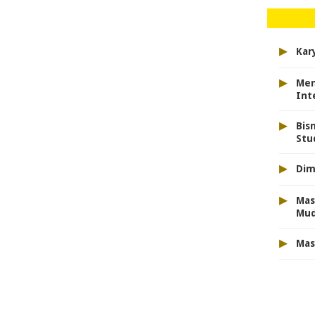
▸
Kar
▸
Men
Int
▸
Bis
Stu
▸
Dim
▸
Mas
Mu
▸
Mas