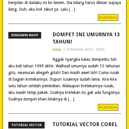
benjolan di dadaku ini ke temen. Dia bilang harus dilaser supaya
ilang. Duh, aku kok takut ya. Lalu […]
Read More
DOMPET INI UMURNYA 13
BENDANYA NDOP
TAHUN!
ndop
|
9 October 2013 - 20:03
Nggak nyangka kalau dompetku tuh
aku beli tahun 1999 akhir. Walhasil umurnya sudah 13 tahunan
gitu, seumuran abegeh gituh! Dan masih awet loh! Cuma rusak
di bagian kretekannya. Itupun rusaknya sudah lama. Kira-kira
satu tahun setelah pembelian. Walaupun kretekannya rusak,
aku masih tetep pakek. Soalnya kretekan itu gak ada fungsinya.
Soalnya dompet khan letaknya di […]
Read More
TUTORIAL VECTOR COREL
TUTORIAL VECTOR