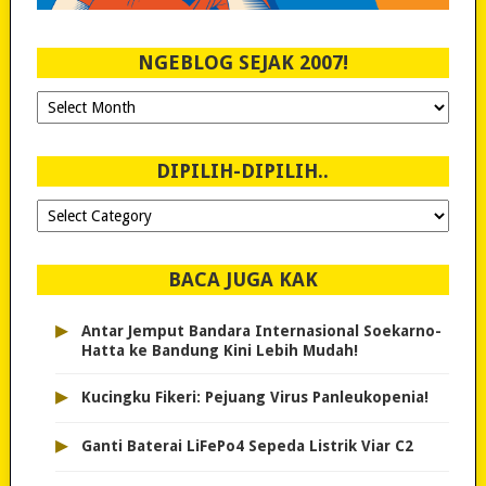
NGEBLOG SEJAK 2007!
Ngeblog
Sejak
2007!
DIPILIH-DIPILIH..
Dipilih-
dipilih..
BACA JUGA KAK
▸
Antar Jemput Bandara Internasional Soekarno-
Hatta ke Bandung Kini Lebih Mudah!
▸
Kucingku Fikeri: Pejuang Virus Panleukopenia!
▸
Ganti Baterai LiFePo4 Sepeda Listrik Viar C2