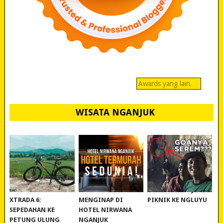
Awards yang lain…
WISATA NGANJUK
REVIEW POLYGON
MURAH BANGET!
WISATA NGANJUK:
XTRADA 6:
MENGINAP DI
PIKNIK KE NGLUYU
SEPEDAHAN KE
HOTEL NIRWANA
PETUNG ULUNG
NGANJUK