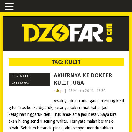
TAG:
KULIT
AKHIRNYA KE DOKTER
BEGINI LO
KULIT JUGA
CERITANYA
ndop
|
18 March 2014 - 19:30
Awalnya dulu cuma gatal mlenting kecil
gitu. Trus ketika digaruk, rasanya kok nikmat haha. Jadi
ketagihan nggaruk deh. Trus lama-lama jadi besar. Saya kira
akan hilang sendiri seiring waktu. Ternyata malah beranak-
pinak! Sebelum beranak-pinak, aku sempet menduduhkan