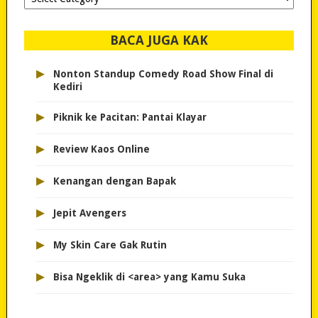
dipilih..
BACA JUGA KAK
▸
Nonton Standup Comedy Road Show Final di
Kediri
▸
Piknik ke Pacitan: Pantai Klayar
▸
Review Kaos Online
▸
Kenangan dengan Bapak
▸
Jepit Avengers
▸
My Skin Care Gak Rutin
▸
Bisa Ngeklik di <area> yang Kamu Suka