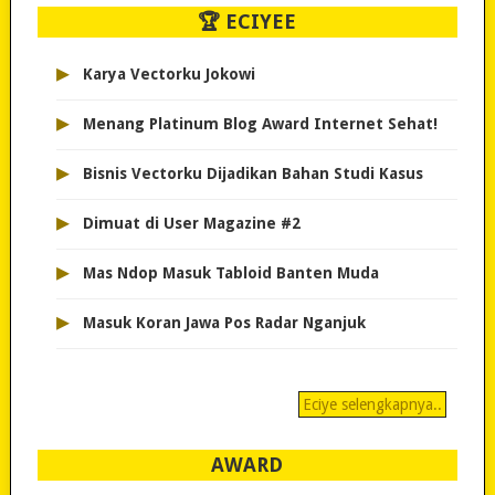
🏆 ECIYEE
▸
Karya Vectorku Jokowi
▸
Menang Platinum Blog Award Internet Sehat!
▸
Bisnis Vectorku Dijadikan Bahan Studi Kasus
▸
Dimuat di User Magazine #2
▸
Mas Ndop Masuk Tabloid Banten Muda
▸
Masuk Koran Jawa Pos Radar Nganjuk
Eciye selengkapnya..
AWARD