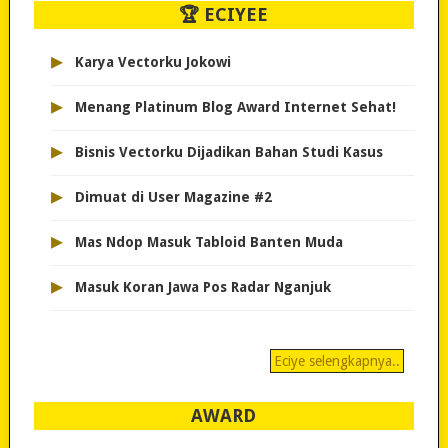
🏆 ECIYEE
▸
Karya Vectorku Jokowi
▸
Menang Platinum Blog Award Internet Sehat!
▸
Bisnis Vectorku Dijadikan Bahan Studi Kasus
▸
Dimuat di User Magazine #2
▸
Mas Ndop Masuk Tabloid Banten Muda
▸
Masuk Koran Jawa Pos Radar Nganjuk
Eciye selengkapnya..
AWARD