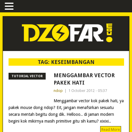
TAG:
KESEIMBANGAN
MENGGAMBAR VECTOR
TUTORIAL VECTOR
PAKEK HATI
ndop
|
1 October 2012 - 05:37
Menggambar vector kok pakek hati, ya
pakek mouse dong ndop? Eit, jangan menafsirkan sesuatu
secara mentah begitu dong dik. Hellooo.. di jaman modern
begini kok mikirnya masih primitive gitu sih kamu? xixixi..
Read More