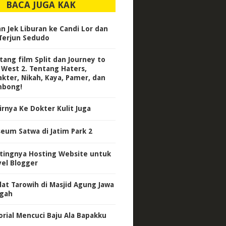
BACA JUGA KAK
n Jek Liburan ke Candi Lor dan
 Terjun Sedudo
tang film Split dan Journey to
 West 2. Tentang Haters,
akter, Nikah, Kaya, Pamer, dan
bong!
irnya Ke Dokter Kulit Juga
eum Satwa di Jatim Park 2
tingnya Hosting Website untuk
vel Blogger
lat Tarowih di Masjid Agung Jawa
gah
orial Mencuci Baju Ala Bapakku