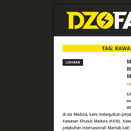
TAG:
KAWA
M
LIBURAN
N
M
n
K
me
Wi
di sisi Madura, kami melanjutkan per
Kawasan Khusus Madura (KKM). Kawas
pelabuhan internasional! Mantab kali