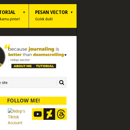
TORIAL
PESAN VECTOR
 kamu pinter!
Golek duik!
FOLLOW ME!