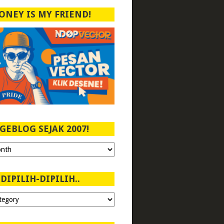
ONEY IS MY FRIEND!
GEBLOG SEJAK 2007!
DIPILIH-DIPILIH..