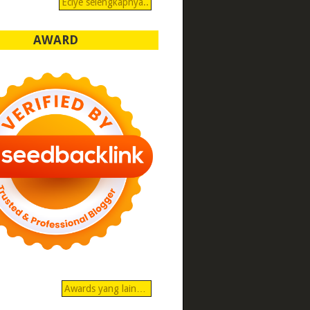
Eciye selengkapnya..
AWARD
Awards yang lain…