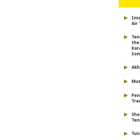
▸
Ima
Air
▸
Ten
the
Kar
Som
▸
Akh
▸
Mus
▸
Pen
Tra
▸
Sho
Ten
▸
Tut