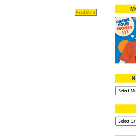
M
Read More
N
Ngeblog
Sejak
2007!
Dipilih-
dipilih..