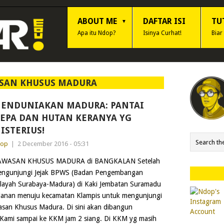
ABOUT ME
DAFTAR ISI
TU
Apa itu Ndop?
Isinya Curhat!
Biar
SAN KHUSUS MADURA
ENDUNIAKAN MADURA: PANTAI
EPA DAN HUTAN KERANYA YG
ISTERIUS!
dop
|
2 December 2016 - 05:31
AWASAN KHUSUS MADURA di BANGKALAN Setelah
ngunjungi Jejak BPWS (Badan Pengembangan
layah Surabaya-Madura) di Kaki Jembatan Suramadu
jalanan menuju kecamatan Klampis untuk mengunjungi
an Khusus Madura. Di sini akan dibangun
! Kami sampai ke KKM jam 2 siang. Di KKM yg masih