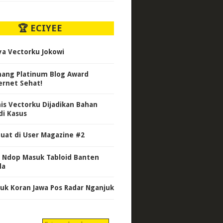
🏆 ECIYEE
ya Vectorku Jokowi
ang Platinum Blog Award
ernet Sehat!
nis Vectorku Dijadikan Bahan
di Kasus
uat di User Magazine #2
 Ndop Masuk Tabloid Banten
da
uk Koran Jawa Pos Radar Nganjuk