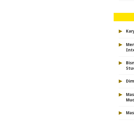
▸
Kar
▸
Men
Int
▸
Bis
Stu
▸
Dim
▸
Mas
Mu
▸
Mas