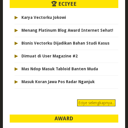
🏆 ECIYEE
▸
Karya Vectorku Jokowi
▸
Menang Platinum Blog Award Internet Sehat!
▸
Bisnis Vectorku Dijadikan Bahan Studi Kasus
▸
Dimuat di User Magazine #2
▸
Mas Ndop Masuk Tabloid Banten Muda
▸
Masuk Koran Jawa Pos Radar Nganjuk
Eciye selengkapnya..
AWARD