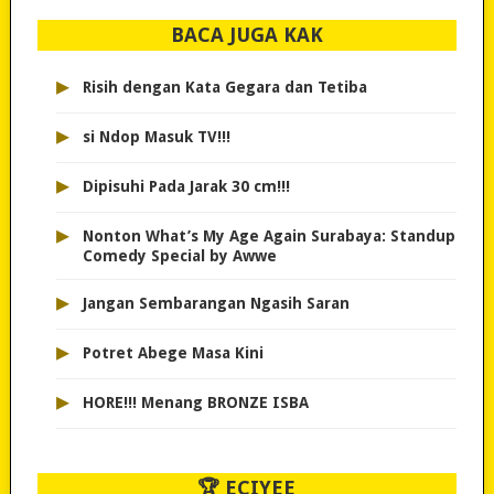
BACA JUGA KAK
▸
Risih dengan Kata Gegara dan Tetiba
▸
si Ndop Masuk TV!!!
▸
Dipisuhi Pada Jarak 30 cm!!!
▸
Nonton What’s My Age Again Surabaya: Standup
Comedy Special by Awwe
▸
Jangan Sembarangan Ngasih Saran
▸
Potret Abege Masa Kini
▸
HORE!!! Menang BRONZE ISBA
🏆 ECIYEE