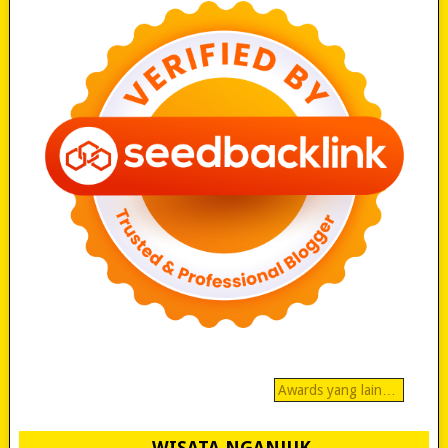
Awards yang lain…
WISATA NGANJUK