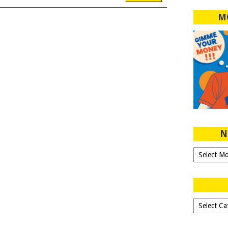
M
N
Ngeblog
Sejak
2007!
Dipilih-
dipilih..