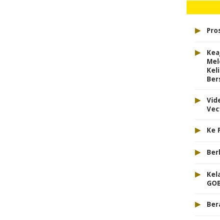
▸
Pro
▸
Kea
Mel
Kel
Ber
▸
Vid
Vec
▸
Ke 
▸
Ber
▸
Kel
GOB
▸
Ber