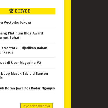
🏆 ECIYEE
ya Vectorku Jokowi
ang Platinum Blog Award
ernet Sehat!
nis Vectorku Dijadikan Bahan
di Kasus
uat di User Magazine #2
 Ndop Masuk Tabloid Banten
da
uk Koran Jawa Pos Radar Nganjuk
Eciye selengkapnya..