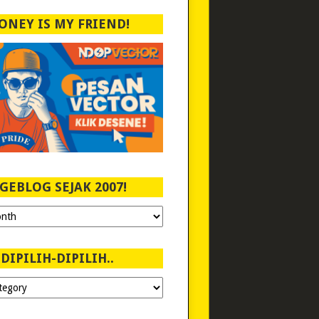
ONEY IS MY FRIEND!
GEBLOG SEJAK 2007!
DIPILIH-DIPILIH..