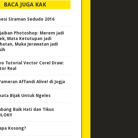
BACA JUGA KAK
sesi Siraman Sedudo 2016
jaiban Photoshop: Merem jadi
ek, Mata Ketutupan jadi
ihatan, Muka Jerawatan jadi
sih
eo Tutorial Vector Corel Draw:
tor Real
Pameran Affandi Alive! di Jogja
kata Bijak Untuk Ngeles
abang Baik Hati dan Tikus
LOK!!
apa Kosong?