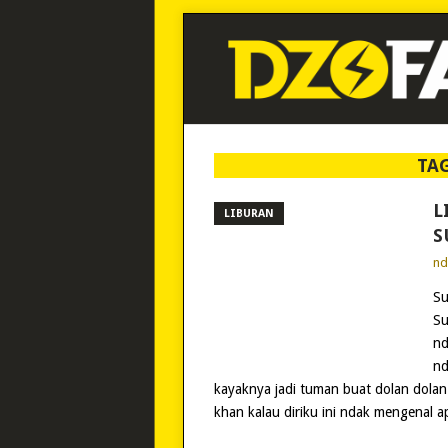
TA
L
LIBURAN
S
n
Su
Su
nd
nd
kayaknya jadi tuman buat dolan dolan 
khan kalau diriku ini ndak mengenal a