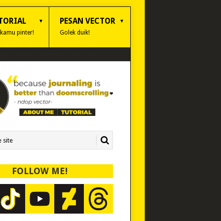
TORIAL
PESAN VECTOR
 kamu pinter!
Golek duik!
FOLLOW ME!