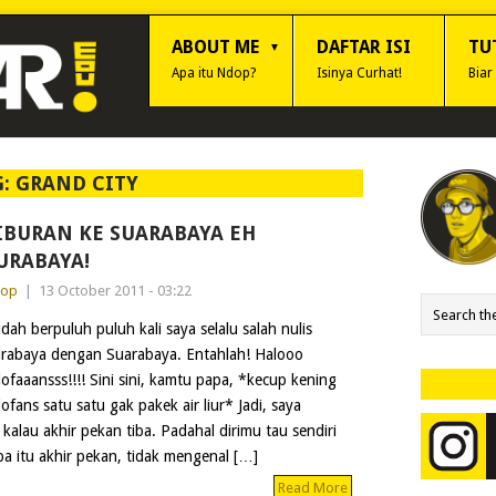
ABOUT ME
DAFTAR ISI
TU
Apa itu Ndop?
Isinya Curhat!
Biar
G:
GRAND CITY
IBURAN KE SUARABAYA EH
URABAYA!
dop
|
13 October 2011 - 03:22
dah berpuluh puluh kali saya selalu salah nulis
rabaya dengan Suarabaya. Entahlah! Halooo
ofaaansss!!!! Sini sini, kamtu papa, *kecup kening
ofans satu satu gak pakek air liur* Jadi, saya
kalau akhir pekan tiba. Padahal dirimu tau sendiri
pa itu akhir pekan, tidak mengenal […]
Read More