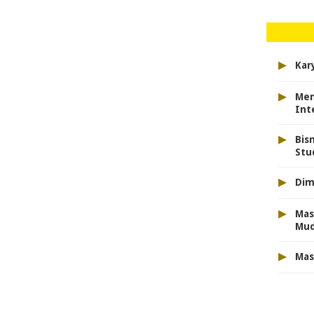
▸
Kar
▸
Men
Int
▸
Bis
Stu
▸
Dim
▸
Mas
Mu
▸
Mas