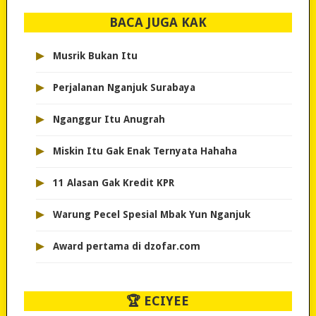
BACA JUGA KAK
▸
Musrik Bukan Itu
▸
Perjalanan Nganjuk Surabaya
▸
Nganggur Itu Anugrah
▸
Miskin Itu Gak Enak Ternyata Hahaha
▸
11 Alasan Gak Kredit KPR
▸
Warung Pecel Spesial Mbak Yun Nganjuk
▸
Award pertama di dzofar.com
🏆 ECIYEE