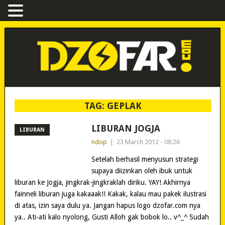
TAG:
GEPLAK
LIBURAN JOGJA
LIBURAN
ndop
|
23 March 2012 - 08:26
Setelah berhasil menyusun strategi
supaya diizinkan oleh ibuk untuk
liburan ke Jogja, jingkrak-jingkraklah diriku. YAY! Akhirnya
fainneli liburan juga kakaaak!! Kakak, kalau mau pakek ilustrasi
di atas, izin saya dulu ya. Jangan hapus logo dzofar.com nya
ya.. Ati-ati kalo nyolong, Gusti Alloh gak bobok lo.. v^_^ Sudah