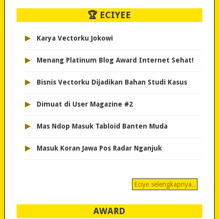
🏆 ECIYEE
▸
Karya Vectorku Jokowi
▸
Menang Platinum Blog Award Internet Sehat!
▸
Bisnis Vectorku Dijadikan Bahan Studi Kasus
▸
Dimuat di User Magazine #2
▸
Mas Ndop Masuk Tabloid Banten Muda
▸
Masuk Koran Jawa Pos Radar Nganjuk
Eciye selengkapnya..
AWARD