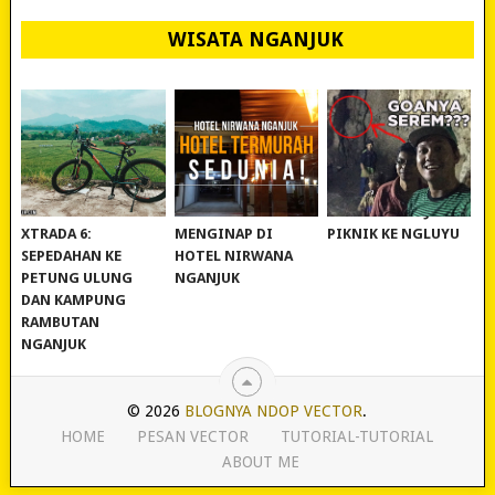
WISATA NGANJUK
REVIEW POLYGON
MURAH BANGET!
WISATA NGANJUK:
XTRADA 6:
MENGINAP DI
PIKNIK KE NGLUYU
SEPEDAHAN KE
HOTEL NIRWANA
PETUNG ULUNG
NGANJUK
DAN KAMPUNG
RAMBUTAN
NGANJUK
© 2026
BLOGNYA NDOP VECTOR
.
HOME
PESAN VECTOR
TUTORIAL-TUTORIAL
ABOUT ME