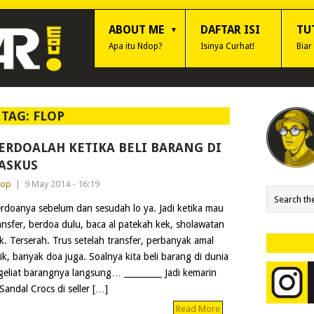
ABOUT ME
DAFTAR ISI
TU
Apa itu Ndop?
Isinya Curhat!
Biar
TAG:
FLOP
ERDOALAH KETIKA BELI BARANG DI
ASKUS
dop
|
9 May 2014 - 16:19
rdoanya sebelum dan sesudah lo ya. Jadi ketika mau
ansfer, berdoa dulu, baca al patekah kek, sholawatan
k. Terserah. Trus setelah transfer, perbanyak amal
ik, banyak doa juga. Soalnya kita beli barang di dunia
eliat barangnya langsung… _________ Jadi kemarin
Sandal Crocs di seller […]
Read More