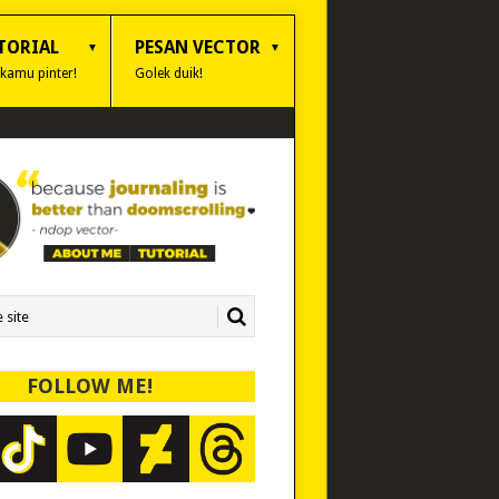
TORIAL
PESAN VECTOR
 kamu pinter!
Golek duik!
FOLLOW ME!