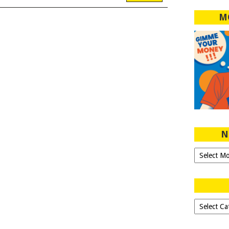
M
N
Ngeblog
Sejak
2007!
Dipilih-
dipilih..