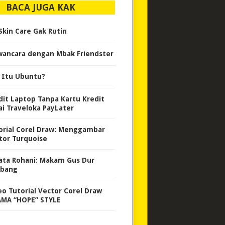
BACA JUGA KAK
Skin Care Gak Rutin
ancara dengan Mbak Friendster
 Itu Ubuntu?
dit Laptop Tanpa Kartu Kredit
ai Traveloka PayLater
orial Corel Draw: Menggambar
tor Turquoise
ata Rohani: Makam Gus Dur
bang
eo Tutorial Vector Corel Draw
MA “HOPE” STYLE