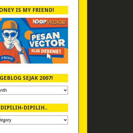
ONEY IS MY FRIEND!
GEBLOG SEJAK 2007!
DIPILIH-DIPILIH..