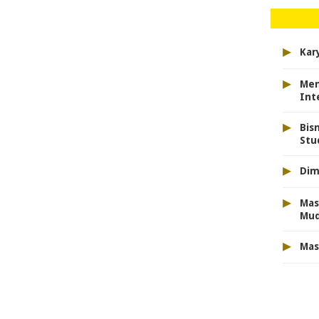
▸
Kar
▸
Men
Int
▸
Bis
Stu
▸
Dim
▸
Mas
Mu
▸
Mas