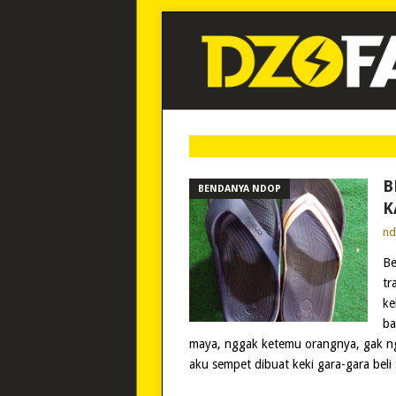
B
BENDANYA NDOP
K
n
Be
tr
ke
ba
maya, nggak ketemu orangnya, gak ng
aku sempet dibuat keki gara-gara beli 