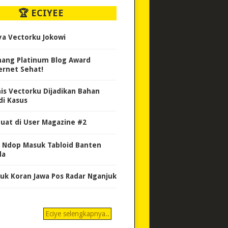
🏆 ECIYEE
ya Vectorku Jokowi
ang Platinum Blog Award
ernet Sehat!
nis Vectorku Dijadikan Bahan
di Kasus
uat di User Magazine #2
 Ndop Masuk Tabloid Banten
da
uk Koran Jawa Pos Radar Nganjuk
Eciye selengkapnya..