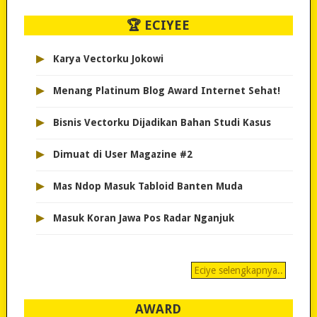
🏆 ECIYEE
▸
Karya Vectorku Jokowi
▸
Menang Platinum Blog Award Internet Sehat!
▸
Bisnis Vectorku Dijadikan Bahan Studi Kasus
▸
Dimuat di User Magazine #2
▸
Mas Ndop Masuk Tabloid Banten Muda
▸
Masuk Koran Jawa Pos Radar Nganjuk
Eciye selengkapnya..
AWARD