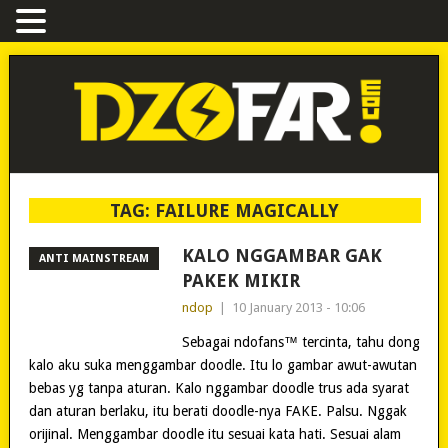
TAG:
FAILURE MAGICALLY
KALO NGGAMBAR GAK
ANTI MAINSTREAM
PAKEK MIKIR
ndop
|
10 January 2013 - 10:06
Sebagai ndofans™ tercinta, tahu dong
kalo aku suka menggambar doodle. Itu lo gambar awut-awutan
bebas yg tanpa aturan. Kalo nggambar doodle trus ada syarat
dan aturan berlaku, itu berati doodle-nya FAKE. Palsu. Nggak
orijinal. Menggambar doodle itu sesuai kata hati. Sesuai alam