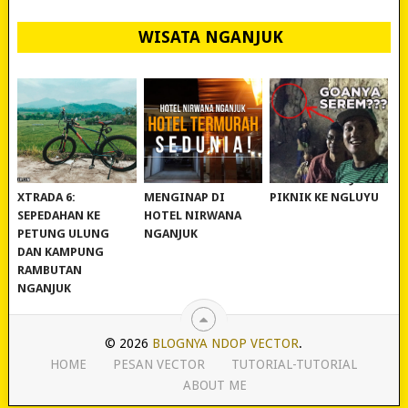
WISATA NGANJUK
REVIEW POLYGON
MURAH BANGET!
WISATA NGANJUK:
XTRADA 6:
MENGINAP DI
PIKNIK KE NGLUYU
SEPEDAHAN KE
HOTEL NIRWANA
PETUNG ULUNG
NGANJUK
DAN KAMPUNG
RAMBUTAN
NGANJUK
© 2026
BLOGNYA NDOP VECTOR
.
HOME
PESAN VECTOR
TUTORIAL-TUTORIAL
ABOUT ME