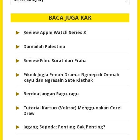
dipilih..
BACA JUGA KAK
▸
Review Apple Watch Series 3
▸
Damailah Palestina
▸
Review Film: Surat dari Praha
▸
Piknik Jogja Penuh Drama: Nginep di Oemah
Kayu dan Ngrasain Sate Klathak
▸
Berdoa Jangan Ragu-ragu
▸
Tutorial Kartun (Vektor) Menggunakan Corel
Draw
▸
Jagang Sepeda: Penting Gak Penting?