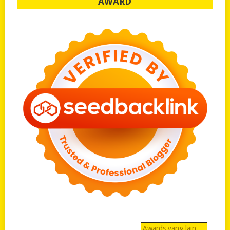
AWARD
Awards yang lain…