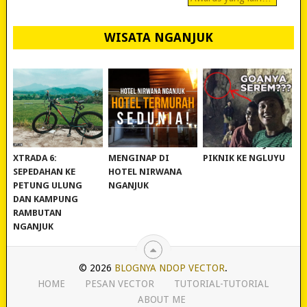
WISATA NGANJUK
REVIEW POLYGON
MURAH BANGET!
WISATA NGANJUK:
XTRADA 6:
MENGINAP DI
PIKNIK KE NGLUYU
SEPEDAHAN KE
HOTEL NIRWANA
PETUNG ULUNG
NGANJUK
DAN KAMPUNG
RAMBUTAN
NGANJUK
© 2026
BLOGNYA NDOP VECTOR
.
HOME
PESAN VECTOR
TUTORIAL-TUTORIAL
ABOUT ME