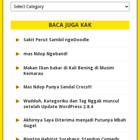
Dipilih-
dipilih..
BACA JUGA KAK
▸
Sakit Perut Sambil ngeDoodle
▸
mas Ndop Ngeband!
▸
Makan Ikan bakar di Kali Bening di Musim
Kemarau
▸
Mas Ndop Punya Sandal Crocs!!!
▸
Wadduh, Kategoriku dan Tag Nggak muncul
setelah Update WordPress 2.8.4
▸
Akhirnya Saya Diterima menjadi Putunya Mbah
Gugel
▸
Nonton Habitat Surabaya: Standup Comedy