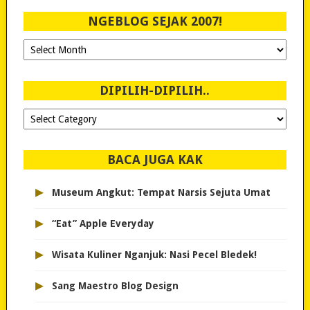
NGEBLOG SEJAK 2007!
Ngeblog
Sejak
2007!
DIPILIH-DIPILIH..
Dipilih-
dipilih..
BACA JUGA KAK
▸
Museum Angkut: Tempat Narsis Sejuta Umat
▸
“Eat” Apple Everyday
▸
Wisata Kuliner Nganjuk: Nasi Pecel Bledek!
▸
Sang Maestro Blog Design