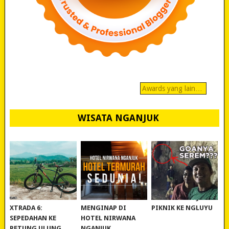
Awards yang lain…
WISATA NGANJUK
REVIEW POLYGON
MURAH BANGET!
WISATA NGANJUK:
XTRADA 6:
MENGINAP DI
PIKNIK KE NGLUYU
SEPEDAHAN KE
HOTEL NIRWANA
PETUNG ULUNG
NGANJUK