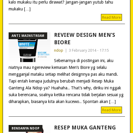
kalo mukaku itu perlu dirawat? Jangan-jangan yutub tahu
mukaku […]
Read More
REVIEW DESIGN MEN’S
ANTI MAINSTREAM
BIORE
ndop
|
3 February 2014 - 17:15
Sebenarnya di postingan ini, aku
niatnya mau ngereview kemasan Men’s Biore yg selalu
mengganjal mataku setiap melihat designnya pas aku mandi.
Tapi entah kenapa judulnya berubah menjadi Resep Muka
Ganteng Ala Ndop ya? Huahaha.. That’s why, diriku ini nggak
suka berencana, soalnya ketika rencana tidak berjalan sesuai yg
diharapkan, biasanya kita akan kucewo.. Spontan akan […]
Read More
RESEP MUKA GANTENG
BENDANYA NDOP