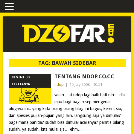
TAG:
BAWAH SIDEBAR
TENTANG NDOP.CO.CC
BEGINI LO
CERITANYA
ndop
|
15 July 2008 - 10:51
waah… si ndop lagi baik hati nih… dia
mau bagi-bagi resep mengenai
blognya ini.. yang kata orang orang blog ini bagus, keren, sip,
dan spesies pujian-pujian yang lain. langsung saja ya dimulai?
bagaimana panitia? sudah bisa dimulai acaranya? panitia bilang
sudah, ya sudah, kita mulai aja… ehm…