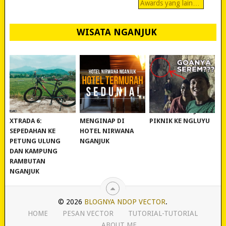
Awards yang lain…
WISATA NGANJUK
REVIEW POLYGON
MURAH BANGET!
WISATA NGANJUK:
XTRADA 6:
MENGINAP DI
PIKNIK KE NGLUYU
SEPEDAHAN KE
HOTEL NIRWANA
PETUNG ULUNG
NGANJUK
DAN KAMPUNG
RAMBUTAN
NGANJUK
© 2026
BLOGNYA NDOP VECTOR
.
HOME
PESAN VECTOR
TUTORIAL-TUTORIAL
ABOUT ME