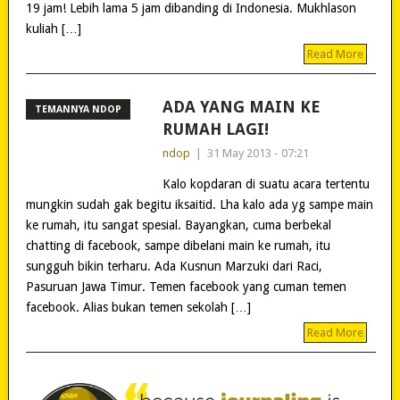
19 jam! Lebih lama 5 jam dibanding di Indonesia. Mukhlason
kuliah […]
Read More
ADA YANG MAIN KE
TEMANNYA NDOP
RUMAH LAGI!
ndop
|
31 May 2013 - 07:21
Kalo kopdaran di suatu acara tertentu
mungkin sudah gak begitu iksaitid. Lha kalo ada yg sampe main
ke rumah, itu sangat spesial. Bayangkan, cuma berbekal
chatting di facebook, sampe dibelani main ke rumah, itu
sungguh bikin terharu. Ada Kusnun Marzuki dari Raci,
Pasuruan Jawa Timur. Temen facebook yang cuman temen
facebook. Alias bukan temen sekolah […]
Read More