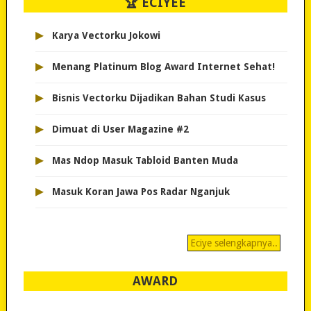
🏆 ECIYEE
▸
Karya Vectorku Jokowi
▸
Menang Platinum Blog Award Internet Sehat!
▸
Bisnis Vectorku Dijadikan Bahan Studi Kasus
▸
Dimuat di User Magazine #2
▸
Mas Ndop Masuk Tabloid Banten Muda
▸
Masuk Koran Jawa Pos Radar Nganjuk
Eciye selengkapnya..
AWARD