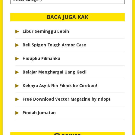
dipilih..
BACA JUGA KAK
▸
Libur Seminggu Lebih
▸
Beli Spigen Tough Armor Case
▸
Hidupku Pilihanku
▸
Belajar Menghargai Uang Kecil
▸
Keknya Asyik Nih Piknik ke Cirebon!
▸
Free Download Vector Magazine by ndop!
▸
Pindah Jumatan