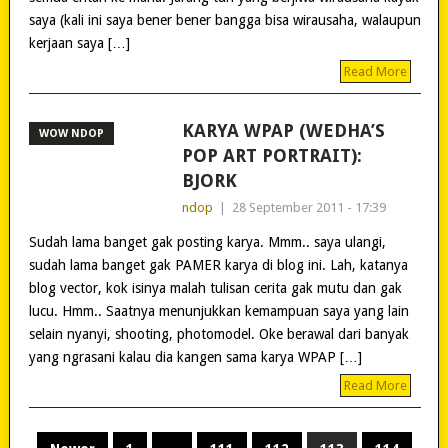
saya (kali ini saya bener bener bangga bisa wirausaha, walaupun
kerjaan saya […]
Read More
KARYA WPAP (WEDHA’S
WOW NDOP
POP ART PORTRAIT):
BJORK
ndop
|
28 September 2011 - 17:39
Sudah lama banget gak posting karya. Mmm.. saya ulangi,
sudah lama banget gak PAMER karya di blog ini. Lah, katanya
blog vector, kok isinya malah tulisan cerita gak mutu dan gak
lucu. Hmm.. Saatnya menunjukkan kemampuan saya yang lain
selain nyanyi, shooting, photomodel. Oke berawal dari banyak
yang ngrasani kalau dia kangen sama karya WPAP […]
Read More
POSTS