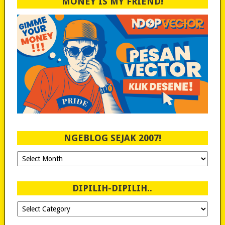
MONEY IS MY FRIEND!
NGEBLOG SEJAK 2007!
Ngeblog
Sejak
2007!
DIPILIH-DIPILIH..
Dipilih-
dipilih..