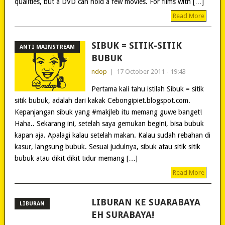
qualities, but a DVD can hold a few movies. For films with […]
Read More
SIBUK = SITIK-SITIK
ANTI MAINSTREAM
BUBUK
ndop
|
17 October 2011 - 19:43
Pertama kali tahu istilah Sibuk = sitik
sitik bubuk, adalah dari kakak Cebongipiet.blogspot.com.
Kepanjangan sibuk yang #makjleb itu memang guwe banget!
Haha.. Sekarang ini, setelah saya gemukan begini, bisa bubuk
kapan aja. Apalagi kalau setelah makan. Kalau sudah rebahan di
kasur, langsung bubuk. Sesuai judulnya, sibuk atau sitik sitik
bubuk atau dikit dikit tidur memang […]
Read More
LIBURAN KE SUARABAYA
LIBURAN
EH SURABAYA!