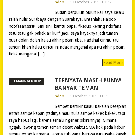
ndop
|
13 October 2011 - 03:22
Sudah berpuluh puluh kali saya selalu
salah nulis Surabaya dengan Suarabaya. Entahlah! Halooo
ndofaaansss!!!! Sini sini, kamtu papa, *kecup kening ndofans
satu satu gak pakek air liur* Jadi, saya kayaknya jadi tuman
buat dolan dolan kalau akhir pekan tiba. Padahal dirimu tau
sendiri khan kalau diriku ini ndak mengenal apa itu akhir pekan,
tidak mengenal […]
Read More
TERNYATA MASIH PUNYA
TEMANNYA NDOP
BANYAK TEMAN
ndop
|
1 October 2011 - 00:20
Sempet berfikir kalau bakalan kesepian
entah sampe kapan (tadinya mau nulis sampe kakek kakek, tapi
saya hapus lagi, karena terlalu ngenes pikirannya). Gimana
nggak, lawong temen temen dekat waktu SMA kok pada kabur
semua entah ke mana. Jarang tuh yang berjiwa wirausaha kayak