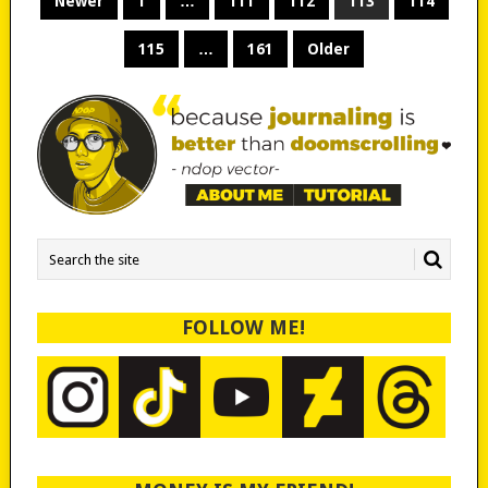
Newer
1
…
111
112
113
114
PAGINATION
115
…
161
Older
FOLLOW ME!