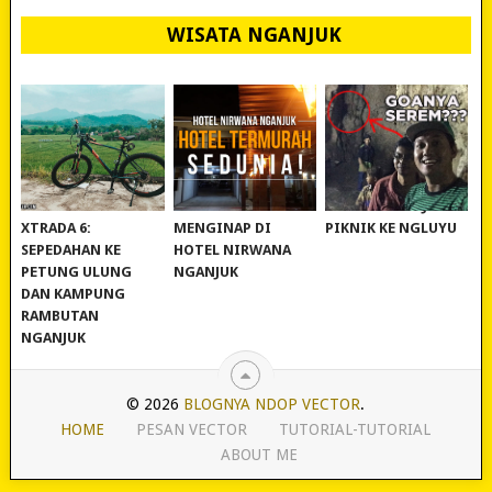
WISATA NGANJUK
REVIEW POLYGON
MURAH BANGET!
WISATA NGANJUK:
XTRADA 6:
MENGINAP DI
PIKNIK KE NGLUYU
SEPEDAHAN KE
HOTEL NIRWANA
PETUNG ULUNG
NGANJUK
DAN KAMPUNG
RAMBUTAN
NGANJUK
© 2026
BLOGNYA NDOP VECTOR
.
HOME
PESAN VECTOR
TUTORIAL-TUTORIAL
ABOUT ME