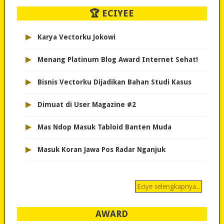
🏆 ECIYEE
▸
Karya Vectorku Jokowi
▸
Menang Platinum Blog Award Internet Sehat!
▸
Bisnis Vectorku Dijadikan Bahan Studi Kasus
▸
Dimuat di User Magazine #2
▸
Mas Ndop Masuk Tabloid Banten Muda
▸
Masuk Koran Jawa Pos Radar Nganjuk
Eciye selengkapnya..
AWARD