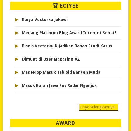
🏆 ECIYEE
▸
Karya Vectorku Jokowi
▸
Menang Platinum Blog Award Internet Sehat!
▸
Bisnis Vectorku Dijadikan Bahan Studi Kasus
▸
Dimuat di User Magazine #2
▸
Mas Ndop Masuk Tabloid Banten Muda
▸
Masuk Koran Jawa Pos Radar Nganjuk
Eciye selengkapnya..
AWARD