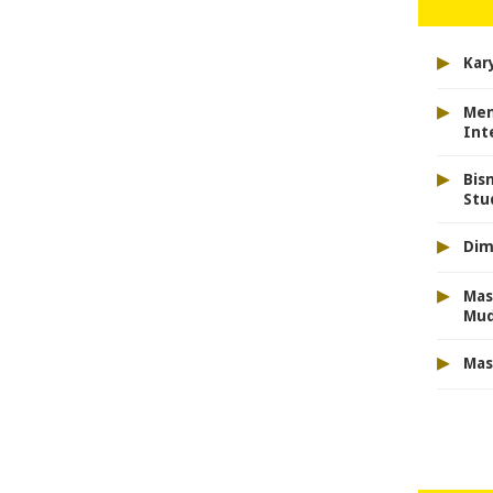
▸
Kar
▸
Men
Int
▸
Bis
Stu
▸
Dim
▸
Mas
Mu
▸
Mas