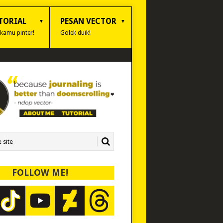
TORIAL
PESAN VECTOR
 kamu pinter!
Golek duik!
FOLLOW ME!