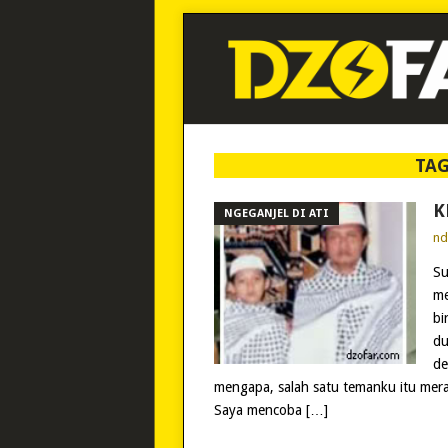
TA
K
NGEGANJEL DI ATI
n
Su
me
bi
du
de
mengapa, salah satu temanku itu mera
Saya mencoba […]