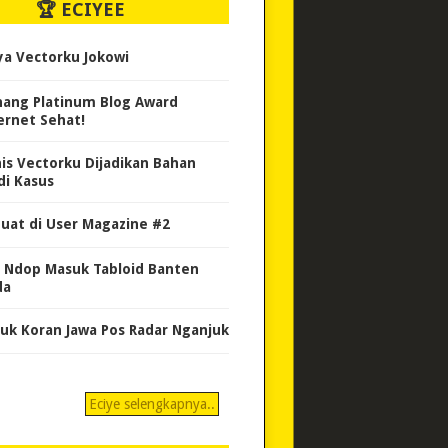
🏆 ECIYEE
ya Vectorku Jokowi
ang Platinum Blog Award
ernet Sehat!
nis Vectorku Dijadikan Bahan
di Kasus
uat di User Magazine #2
 Ndop Masuk Tabloid Banten
da
uk Koran Jawa Pos Radar Nganjuk
Eciye selengkapnya..