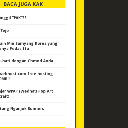
BACA JUGA KAK
anggil “PAK”??
 Tejo
ain Mie Samyang Korea yang
anya Pedas Itu
i-hati dengan Chmod Anda
webhost.com free hosting
0MB!!
ajar WPAP (Wedha’s Pop Art
rait)
tang Nganjuk Runners