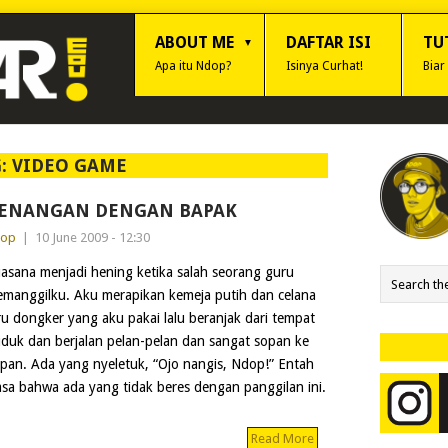
ABOUT ME
DAFTAR ISI
TU
Apa itu Ndop?
Isinya Curhat!
Biar
G:
VIDEO GAME
ENANGAN DENGAN BAPAK
dop
|
10 June 2009 - 12:30
asana menjadi hening ketika salah seorang guru
manggilku. Aku merapikan kemeja putih dan celana
ru dongker yang aku pakai lalu beranjak dari tempat
duk dan berjalan pelan-pelan dan sangat sopan ke
pan. Ada yang nyeletuk, “Ojo nangis, Ndop!” Entah
sa bahwa ada yang tidak beres dengan panggilan ini.
Read More