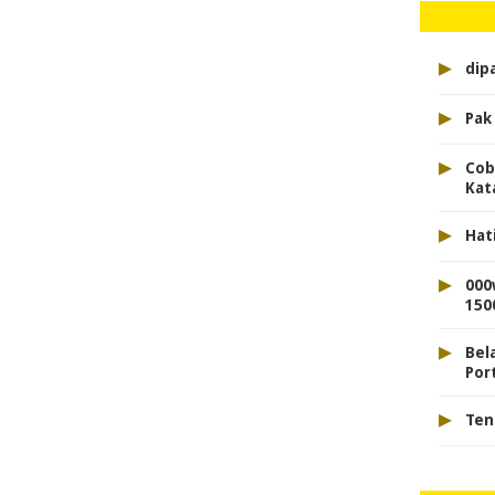
▸
dip
▸
Pak
▸
Cob
Kat
▸
Hat
▸
000
150
▸
Bel
Port
▸
Ten