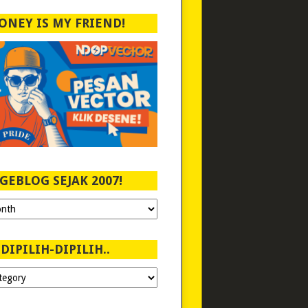
ONEY IS MY FRIEND!
GEBLOG SEJAK 2007!
DIPILIH-DIPILIH..