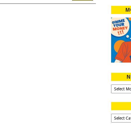
M
N
Ngeblog
Sejak
2007!
Dipilih-
dipilih..