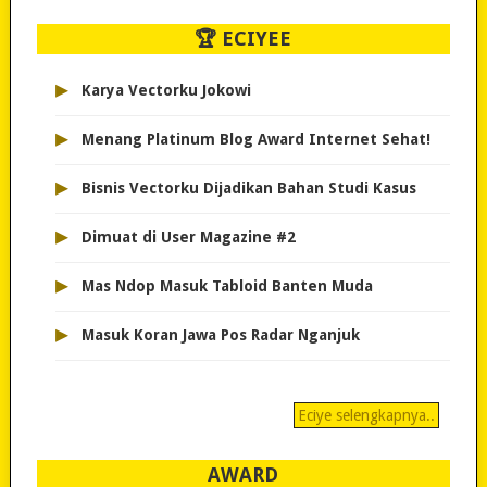
🏆 ECIYEE
▸
Karya Vectorku Jokowi
▸
Menang Platinum Blog Award Internet Sehat!
▸
Bisnis Vectorku Dijadikan Bahan Studi Kasus
▸
Dimuat di User Magazine #2
▸
Mas Ndop Masuk Tabloid Banten Muda
▸
Masuk Koran Jawa Pos Radar Nganjuk
Eciye selengkapnya..
AWARD