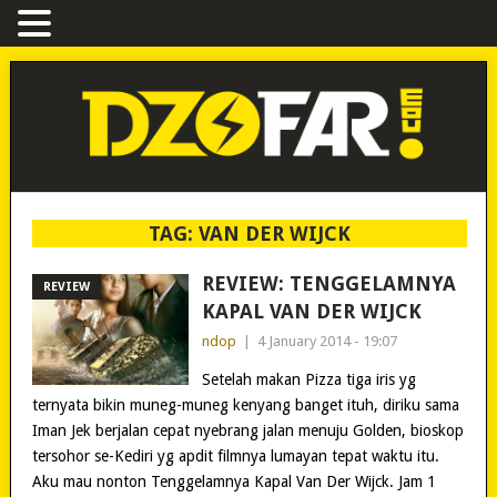
TAG:
VAN DER WIJCK
REVIEW: TENGGELAMNYA
REVIEW
KAPAL VAN DER WIJCK
ndop
|
4 January 2014 - 19:07
Setelah makan Pizza tiga iris yg
ternyata bikin muneg-muneg kenyang banget ituh, diriku sama
Iman Jek berjalan cepat nyebrang jalan menuju Golden, bioskop
tersohor se-Kediri yg apdit filmnya lumayan tepat waktu itu.
Aku mau nonton Tenggelamnya Kapal Van Der Wijck. Jam 1