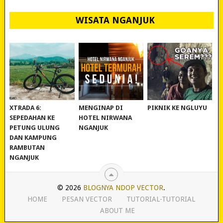
WISATA NGANJUK
REVIEW POLYGON
MURAH BANGET!
WISATA NGANJUK:
XTRADA 6:
MENGINAP DI
PIKNIK KE NGLUYU
SEPEDAHAN KE
HOTEL NIRWANA
PETUNG ULUNG
NGANJUK
DAN KAMPUNG
RAMBUTAN
NGANJUK
© 2026
BLOGNYA NDOP VECTOR
.
HOME
PESAN VECTOR
TUTORIAL-TUTORIAL
ABOUT ME