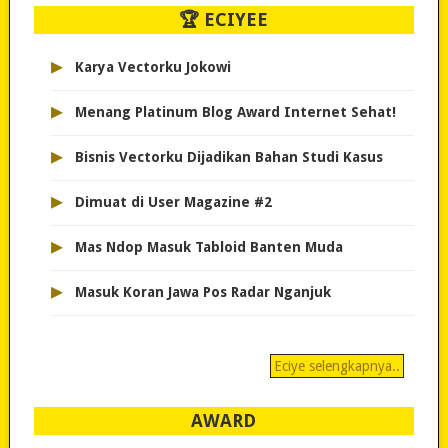
🏆 ECIYEE
▸
Karya Vectorku Jokowi
▸
Menang Platinum Blog Award Internet Sehat!
▸
Bisnis Vectorku Dijadikan Bahan Studi Kasus
▸
Dimuat di User Magazine #2
▸
Mas Ndop Masuk Tabloid Banten Muda
▸
Masuk Koran Jawa Pos Radar Nganjuk
Eciye selengkapnya..
AWARD