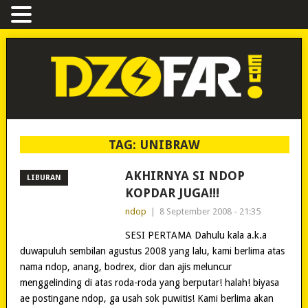
TAG:
UNIBRAW
AKHIRNYA SI NDOP
LIBURAN
KOPDAR JUGA!!!
ndop
|
8 September 2008 - 21:35
SESI PERTAMA Dahulu kala a.k.a
duwapuluh sembilan agustus 2008 yang lalu, kami berlima atas
nama ndop, anang, bodrex, dior dan ajis meluncur
menggelinding di atas roda-roda yang berputar! halah! biyasa
ae postingane ndop, ga usah sok puwitis! Kami berlima akan