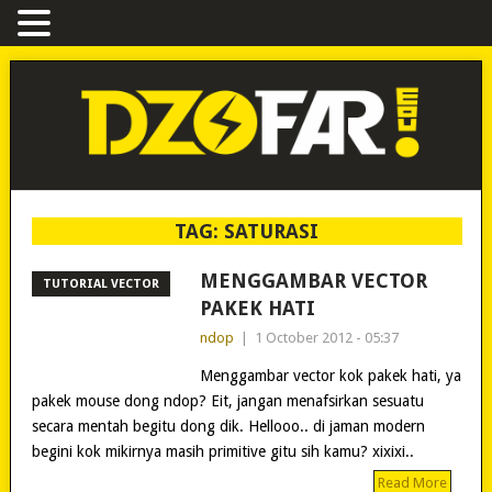
TAG:
SATURASI
MENGGAMBAR VECTOR
TUTORIAL VECTOR
PAKEK HATI
ndop
|
1 October 2012 - 05:37
Menggambar vector kok pakek hati, ya
pakek mouse dong ndop? Eit, jangan menafsirkan sesuatu
secara mentah begitu dong dik. Hellooo.. di jaman modern
begini kok mikirnya masih primitive gitu sih kamu? xixixi..
Read More