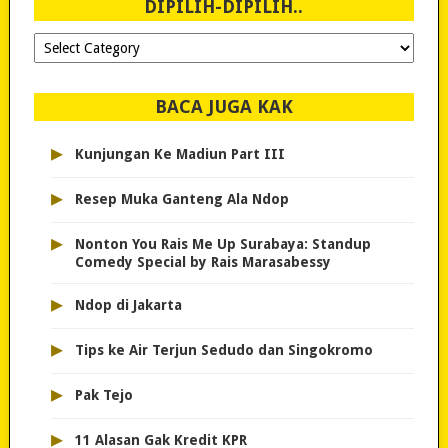
DIPILIH-DIPILIH..
Dipilih-
dipilih..
BACA JUGA KAK
▸
Kunjungan Ke Madiun Part III
▸
Resep Muka Ganteng Ala Ndop
▸
Nonton You Rais Me Up Surabaya: Standup
Comedy Special by Rais Marasabessy
▸
Ndop di Jakarta
▸
Tips ke Air Terjun Sedudo dan Singokromo
▸
Pak Tejo
▸
11 Alasan Gak Kredit KPR