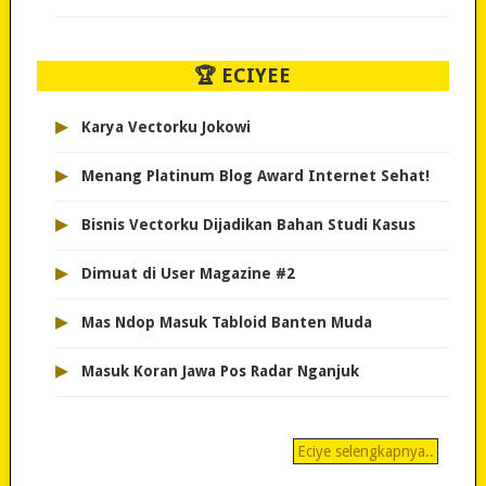
🏆 ECIYEE
▸
Karya Vectorku Jokowi
▸
Menang Platinum Blog Award Internet Sehat!
▸
Bisnis Vectorku Dijadikan Bahan Studi Kasus
▸
Dimuat di User Magazine #2
▸
Mas Ndop Masuk Tabloid Banten Muda
▸
Masuk Koran Jawa Pos Radar Nganjuk
Eciye selengkapnya..