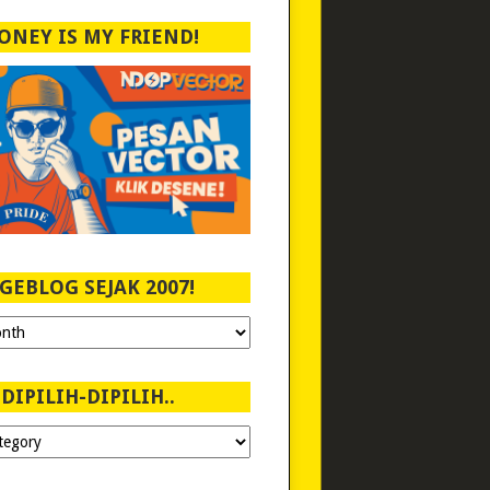
ONEY IS MY FRIEND!
GEBLOG SEJAK 2007!
DIPILIH-DIPILIH..