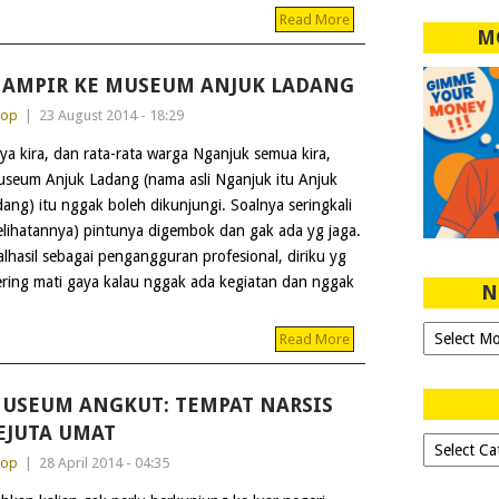
Read More
M
AMPIR KE MUSEUM ANJUK LADANG
dop
|
23 August 2014 - 18:29
ya kira, dan rata-rata warga Nganjuk semua kira,
seum Anjuk Ladang (nama asli Nganjuk itu Anjuk
dang) itu nggak boleh dikunjungi. Soalnya seringkali
elihatannya) pintunya digembok dan gak ada yg jaga.
lhasil sebagai pengangguran profesional, diriku yg
ering mati gaya kalau nggak ada kegiatan dan nggak
N
Ngeblog
Read More
Sejak
2007!
USEUM ANGKUT: TEMPAT NARSIS
EJUTA UMAT
Dipilih-
dop
|
28 April 2014 - 04:35
dipilih..