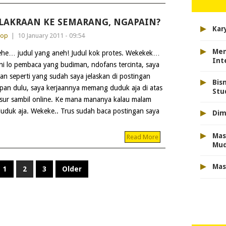
LAKRAAN KE SEMARANG, NGAPAIN?
▸
Kar
dop
|
10 January 2011 - 09:54
▸
Men
he… judul yang aneh! Judul kok protes. Wekekek…
Int
ni lo pembaca yang budiman, ndofans tercinta, saya
an seperti yang sudah saya jelaskan di postingan
▸
Bis
pan dulu, saya kerjaannya memang duduk aja di atas
Stu
sur sambil online. Ke mana mananya kalau malam
▸
duduk aja. Wekeke.. Trus sudah baca postingan saya
Dim
▸
Mas
Read More
Mu
▸
Mas
1
2
3
Older