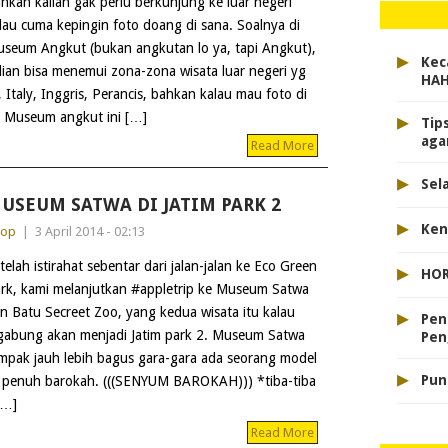
hkan kalian gak perlu berkunjung ke luar negeri
lau cuma kepingin foto doang di sana. Soalnya di
seum Angkut (bukan angkutan lo ya, tapi Angkut),
▸
Kec
lian bisa menemui zona-zona wisata luar negeri yg
HA
Italy, Inggris, Perancis, bahkan kalau mau foto di
▸
! Museum angkut ini […]
Tip
aga
Read More
▸
Sel
USEUM SATWA DI JATIM PARK 2
▸
Ken
dop
|
3 April 2014 - 02:13
telah istirahat sebentar dari jalan-jalan ke Eco Green
▸
HOR
rk, kami melanjutkan #appletrip ke Museum Satwa
▸
n Batu Secreet Zoo, yang kedua wisata itu kalau
Pen
gabung akan menjadi Jatim park 2. Museum Satwa
Pen
mpak jauh lebih bagus gara-gara ada seorang model
▸
Pun
m penuh barokah. (((SENYUM BAROKAH))) *tiba-tiba
[…]
Read More