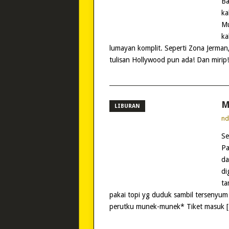
Ba
ka
Mu
ka
lumayan komplit. Seperti Zona Jerman, 
tulisan Hollywood pun ada! Dan mirip
M
LIBURAN
n
Se
Pa
da
di
ta
pakai topi yg duduk sambil tersenyu
perutku munek-munek* Tiket masuk 