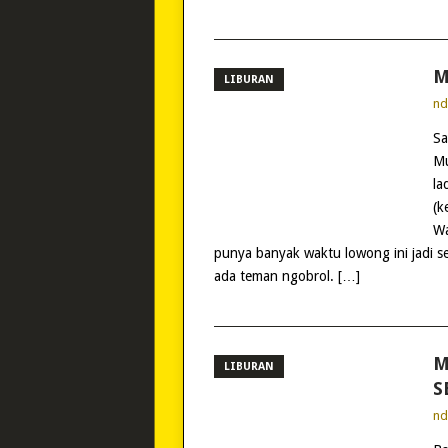
M
LIBURAN
n
Sa
Mu
la
(k
Wa
punya banyak waktu lowong ini jadi s
ada teman ngobrol. […]
M
LIBURAN
S
n