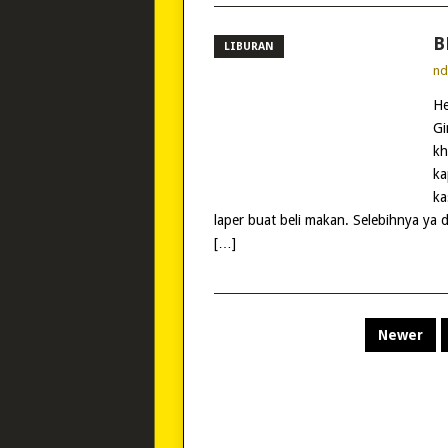
B
LIBURAN
n
He
Gi
kh
ka
ka
laper buat beli makan. Selebihnya ya 
[…]
POSTS
Newer
PAGINATION