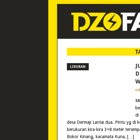
T
J
LIBURAN
D
W
n
MU
be
di
desa Dermaji Lantai dua. Pintu yg di
berukuran kira-kira 3×8 meter tersimp
Bokor Kinang, kacamata Kuna, […]