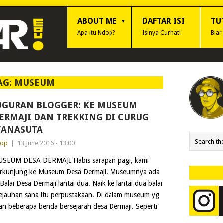
ABOUT ME
DAFTAR ISI
TU
Apa itu Ndop?
Isinya Curhat!
Biar
AG:
MUSEUM
UGURAN BLOGGER: KE MUSEUM
ERMAJI DAN TREKKING DI CURUG
ANASUTA
dop
|
13 June 2016 - 13:00
SEUM DESA DERMAJI Habis sarapan pagi, kami
rkunjung ke Museum Desa Dermaji. Museumnya ada
 Balai Desa Dermaji lantai dua. Naik ke lantai dua balai
 kejauhan sana itu perpustakaan. Di dalam museum yg
an beberapa benda bersejarah desa Dermaji. Seperti