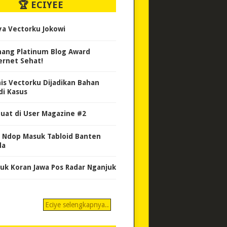
🏆 ECIYEE
ya Vectorku Jokowi
ang Platinum Blog Award
ernet Sehat!
nis Vectorku Dijadikan Bahan
di Kasus
uat di User Magazine #2
 Ndop Masuk Tabloid Banten
da
uk Koran Jawa Pos Radar Nganjuk
Eciye selengkapnya..