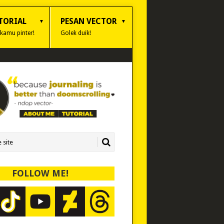
TORIAL
PESAN VECTOR
 kamu pinter!
Golek duik!
FOLLOW ME!