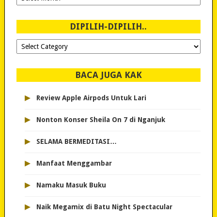
Sejak
2007!
DIPILIH-DIPILIH..
Dipilih-
dipilih..
BACA JUGA KAK
▸
Review Apple Airpods Untuk Lari
▸
Nonton Konser Sheila On 7 di Nganjuk
▸
SELAMA BERMEDITASI…
▸
Manfaat Menggambar
▸
Namaku Masuk Buku
▸
Naik Megamix di Batu Night Spectacular