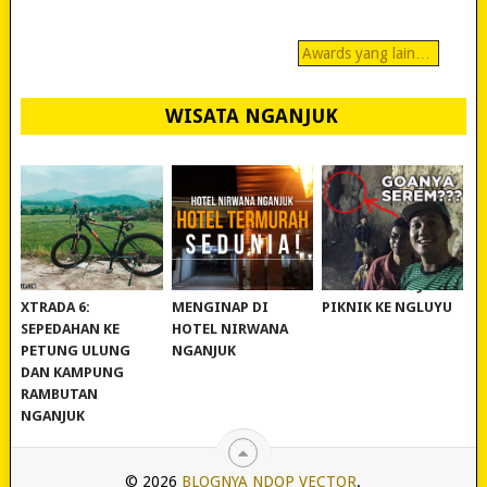
Awards yang lain…
WISATA NGANJUK
REVIEW POLYGON
MURAH BANGET!
WISATA NGANJUK:
XTRADA 6:
MENGINAP DI
PIKNIK KE NGLUYU
SEPEDAHAN KE
HOTEL NIRWANA
PETUNG ULUNG
NGANJUK
DAN KAMPUNG
RAMBUTAN
NGANJUK
© 2026
BLOGNYA NDOP VECTOR
.