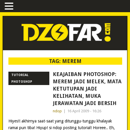
TAG:
MEREM
KEAJAIBAN PHOTOSHOP:
TUTORIAL
MEREM JADI MELEK, MATA
PHOTOSHOP
KETUTUPAN JADI
KELIHATAN, MUKA
JERAWATAN JADI BERSIH
ndop
|
16 April 2009 - 16:26
Hiyes!! akhirnya saat-saat yang ditunggu-tunggu khalayak
ramai pun tiba! Hiyup! si ndop posting tutorial! Horeee.. Eh,