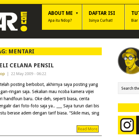
ABOUT ME
DAFTAR ISI
TU
Apa itu Ndop?
Isinya Curhat!
Biar
AG:
MENTARI
ELI CELANA PENSIL
dop
|
22 May 2009 - 06:22
telah posting berbobot, akhirnya saya posting yang
ngan-ringan saja. Sekalian mau ncoba kamera vijiei
ri handfoun baru. Oke deh, seperti biasa, cerita
ngalir dari foto-foto saja ya.. ___ Saya turun dari bis
stu berase adem dengan tarif biasa. “Sikile mas, sing
Read More