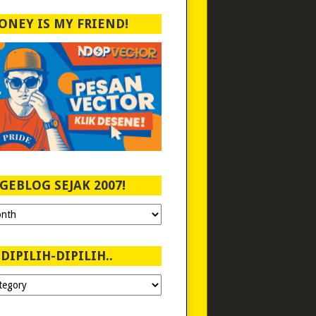
ONEY IS MY FRIEND!
GEBLOG SEJAK 2007!
DIPILIH-DIPILIH..