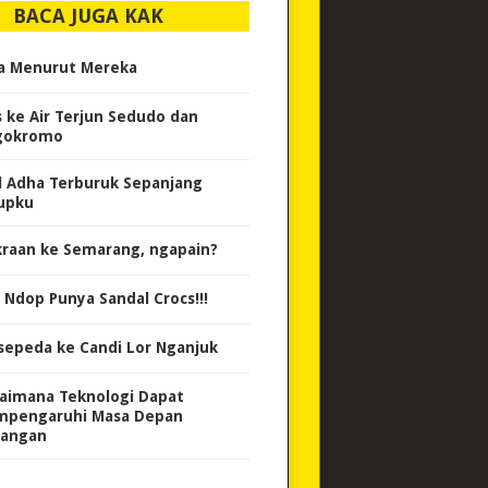
BACA JUGA KAK
a Menurut Mereka
s ke Air Terjun Sedudo dan
gokromo
l Adha Terburuk Sepanjang
upku
kraan ke Semarang, ngapain?
 Ndop Punya Sandal Crocs!!!
sepeda ke Candi Lor Nganjuk
aimana Teknologi Dapat
pengaruhi Masa Depan
angan