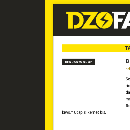
T
B
BENDANYA NDOP
n
Se
ri
da
me
Re
kiwo,” Ucap si kernet bis.