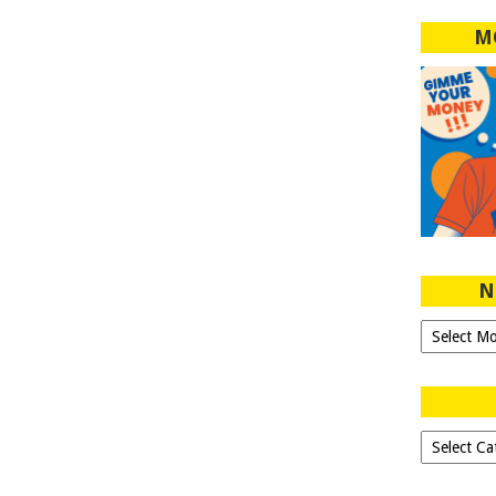
M
N
Ngeblog
Sejak
2007!
Dipilih-
dipilih..