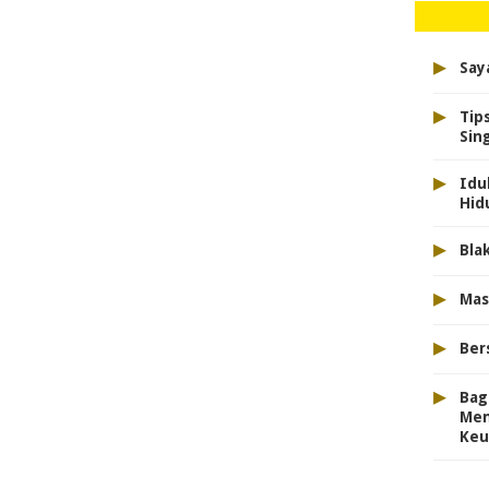
▸
Say
▸
Tip
Sin
▸
Idu
Hid
▸
Bla
▸
Mas
▸
Ber
▸
Bag
Mem
Keu