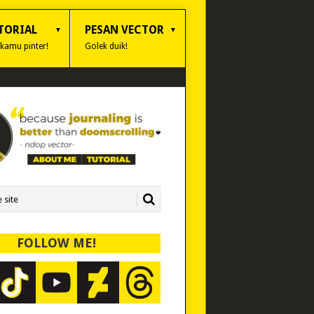
TORIAL
PESAN VECTOR
 kamu pinter!
Golek duik!
FOLLOW ME!