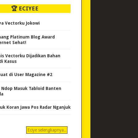
🏆 ECIYEE
ya Vectorku Jokowi
ang Platinum Blog Award
ernet Sehat!
nis Vectorku Dijadikan Bahan
di Kasus
uat di User Magazine #2
 Ndop Masuk Tabloid Banten
da
uk Koran Jawa Pos Radar Nganjuk
Eciye selengkapnya..