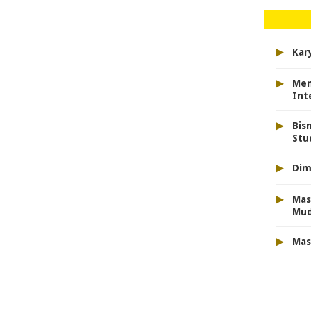
▸
Kar
▸
Men
Int
▸
Bis
Stu
▸
Dim
▸
Mas
Mu
▸
Mas